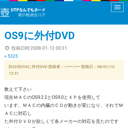
メ
ニ
ュ
OS9に外付DVD
ー
切
投稿日時:
2008-01-12 00:31
り
» 5325
替
え
[5325]OS9に外付DVD 投稿者：ぺーぺー 投稿日：08/01/12-
12:31
教えて下さい
現在ＭＡＣのOS9.2.2とOS9.0とＸＰを使用して
います。ＭＡＣの内臓のＣＤが動きが変になり、それでＭ
ＡＣに対応し
た外付ＤＶＤが欲しくて各メーカーの対応を見たのです