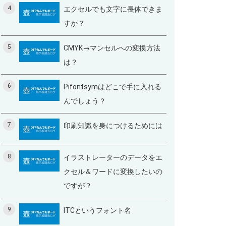
4
エクセルでも文字に長体できま
すか？
5
CMYK→マンセルへの変換方法
は？
6
Pifontsymはどこで手に入れる
んでしょう？
7
印刷知識を身につけるためには
8
イラストレーターのデータをエ
クセル＆ワードに変換したいの
ですが？
9
ITCというフォント名