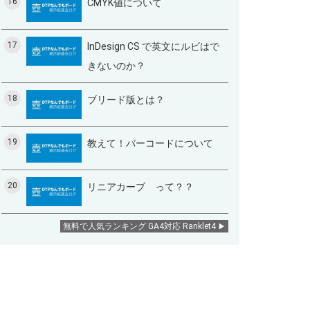
16
CMYK値について
17
InDesign CS で英文にルビはで
きないのか？
18
ブリード版とは？
19
教えて！バーコードについて
20
リニアカーブ って？？
無料で人気ランキング GA4対応 Ranklet4