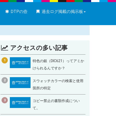
DTPの壺
過去ログ掲載の掲示板
アクセスの多い記事
1
特色の銀（DIC621）ってアミか
けられるんですか？
2
スウォッチカラーの検索と使用
箇所の特定
3
コピー禁止の書類作成につい
て。