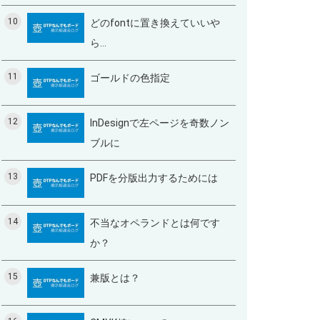
10
どのfontに置き換えていいや
ら…
11
ゴールドの色指定
12
InDesignで左ページを奇数ノン
ブルに
13
PDFを分版出力するためには
14
不当なオペランドとは何です
か？
15
兼版とは？