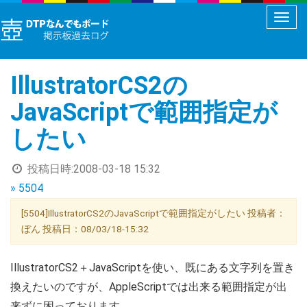
メ
ニ
ュ
IllustratorCS2の
ー
切
JavaScriptで範囲指定が
り
したい
替
え
投稿日時:
2008-03-18 15:32
» 5504
[5504]IllustratorCS2のJavaScriptで範囲指定がしたい 投稿者：
ぼん 投稿日：08/03/18-15:32
IllustratorCS2＋JavaScriptを使い、既にある文字列を置き
換えたいのですが、AppleScriptでは出来る範囲指定が出
来ずに困っております。