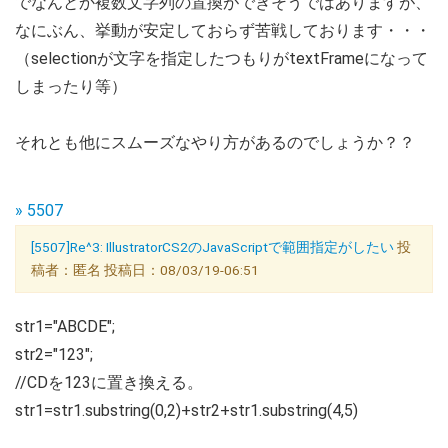
でなんとか複数文字列の置換ができそうではありますが、
なにぶん、挙動が安定しておらず苦戦しております・・・
（selectionが文字を指定したつもりがtextFrameになって
しまったり等）
それとも他にスムーズなやり方があるのでしょうか？？
» 5507
[5507]Re^3: IllustratorCS2のJavaScriptで範囲指定がしたい
投
稿者：匿名 投稿日：08/03/19-06:51
str1="ABCDE";
str2="123";
//CDを123に置き換える。
str1=str1.substring(0,2)+str2+str1.substring(4,5)