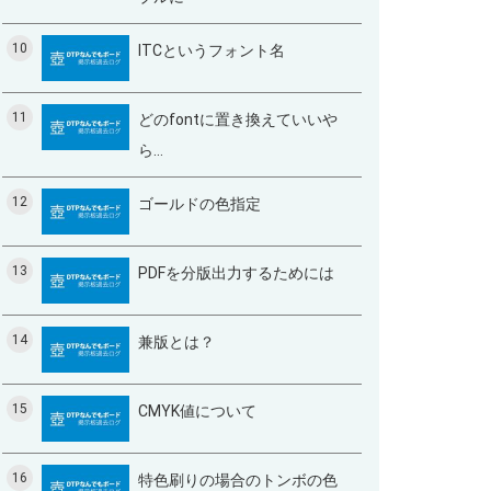
10
ITCというフォント名
11
どのfontに置き換えていいや
ら…
12
ゴールドの色指定
13
PDFを分版出力するためには
14
兼版とは？
15
CMYK値について
16
特色刷りの場合のトンボの色