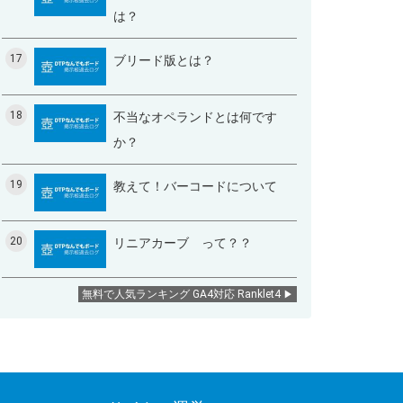
は？
17
ブリード版とは？
18
不当なオペランドとは何です
か？
19
教えて！バーコードについて
20
リニアカーブ って？？
無料で人気ランキング GA4対応 Ranklet4