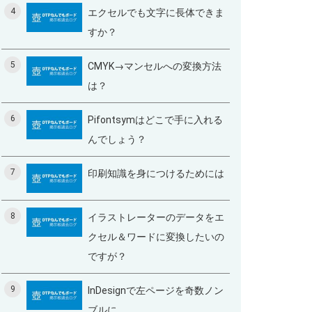
4
エクセルでも文字に長体できま
すか？
5
CMYK→マンセルへの変換方法
は？
6
Pifontsymはどこで手に入れる
んでしょう？
7
印刷知識を身につけるためには
8
イラストレーターのデータをエ
クセル＆ワードに変換したいの
ですが？
9
InDesignで左ページを奇数ノン
ブルに