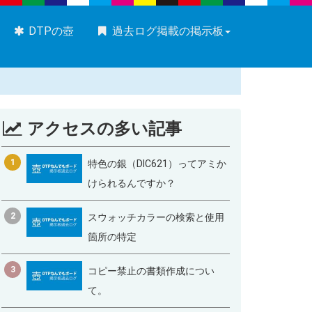
DTPの壺
過去ログ掲載の掲示板
アクセスの多い記事
1
特色の銀（DIC621）ってアミか
けられるんですか？
2
スウォッチカラーの検索と使用
箇所の特定
3
コピー禁止の書類作成につい
て。