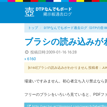
トップ
DTPなんでもボード過去ログ《DTPの壺 B
ブラシの読み込みが
投稿日時:
2009-01-16 16:28
» 6160
[6160]ブラシの読み込みがわかりません 投稿者：JUNXON
場違いですみません。初心者立ち入り禁止なら
フリーのブラシをいろいろ見ていると、PDFフ
http://vector-art.blogspot.com/search/label/Br