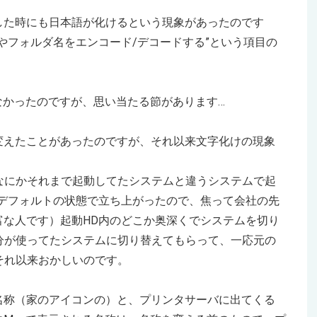
した時にも日本語が化けるという現象があったのです
やフォルダ名をエンコード/デコードする”という項目の
象はなかったのですが、思い当たる節があります…
変えたことがあったのですが、それ以来文字化けの現象
なにかそれまで起動してたシステムと違うシステムで起
がデフォルトの状態で立ち上がったので、焦って会社の先
富な人です）起動HD内のどこか奥深くでシステムを切り
分が使ってたシステムに切り替えてもらって、一応元の
それ以来おかしいのです。
名称（家のアイコンの）と、プリンタサーバに出てくる