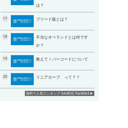
は？
17
ブリード版とは？
18
不当なオペランドとは何です
か？
19
教えて！バーコードについて
20
リニアカーブ って？？
無料で人気ランキング GA4対応 Ranklet4