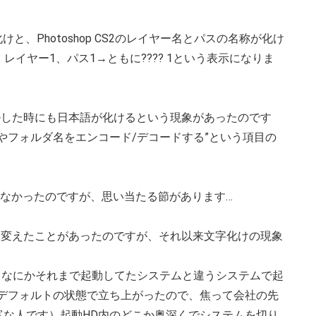
化けと、Photoshop CS2のレイヤー名とパスの名称が化け
イヤー1、パス1→ともに???? 1という表示になりま
ールした時にも日本語が化けるという現象があったのです
やフォルダ名をエンコード/デコードする”という項目の
現象はなかったのですが、思い当たる節があります…
称を変えたことがあったのですが、それ以来文字化けの現象
、なにかそれまで起動してたシステムと違うシステムで起
がデフォルトの状態で立ち上がったので、焦って会社の先
富な人です）起動HD内のどこか奥深くでシステムを切り