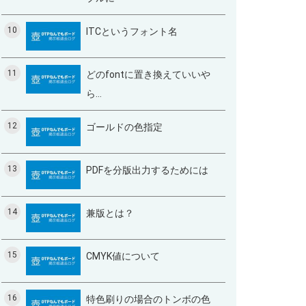
10
ITCというフォント名
11
どのfontに置き換えていいや
ら…
12
ゴールドの色指定
13
PDFを分版出力するためには
14
兼版とは？
15
CMYK値について
16
特色刷りの場合のトンボの色