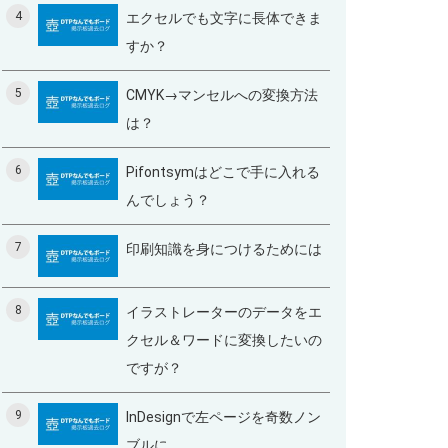
4
エクセルでも文字に長体できま
すか？
5
CMYK→マンセルへの変換方法
は？
6
Pifontsymはどこで手に入れる
んでしょう？
7
印刷知識を身につけるためには
8
イラストレーターのデータをエ
クセル＆ワードに変換したいの
ですが？
9
InDesignで左ページを奇数ノン
ブルに