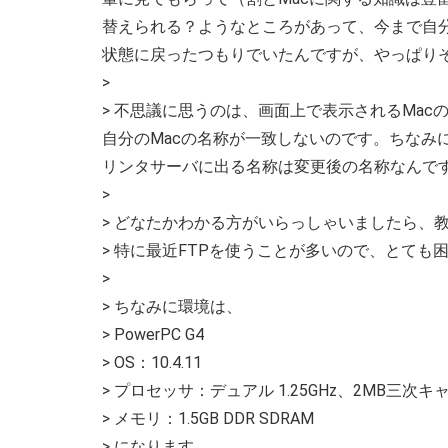
替えられる？ようなところがあって、今まで自
状態に戻ったつもりでいたんですが、やっぱり
>
> 不思議に思うのは、画面上で表示されるMa
自分のMacの名称が一致しないのです。ちなみ
リンタサーバに出る名称は変更後の名称なんで
>
> どなたかわかる方がいらっしゃいましたら、
> 特に最近FTPを使うことが多いので、とても
>
> ちなみに環境は、
> PowerPC G4
> OS：10.4.11
> プロセッサ：デュアル 1.25GHz、2MB三次
> メモリ：1.5GB DDR SDRAM
> になります。