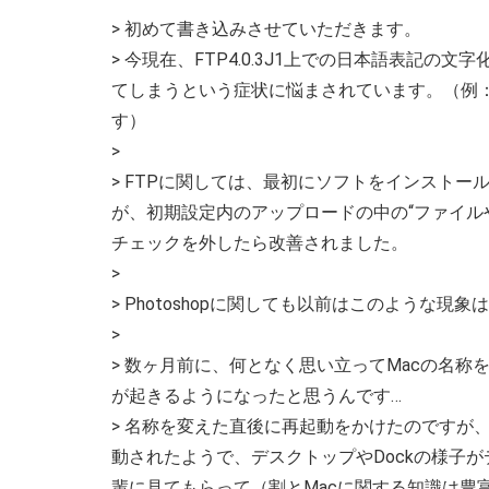
> 初めて書き込みさせていただきます。
> 今現在、FTP4.0.3J1上での日本語表記の文字
てしまうという症状に悩まされています。（例：レ
す）
>
> FTPに関しては、最初にソフトをインスト
が、初期設定内のアップロードの中の“ファイル
チェックを外したら改善されました。
>
> Photoshopに関しても以前はこのような
>
> 数ヶ月前に、何となく思い立ってMacの名
が起きるようになったと思うんです…
> 名称を変えた直後に再起動をかけたのですが
動されたようで、デスクトップやDockの様子
輩に見てもらって（割とMacに関する知識は豊