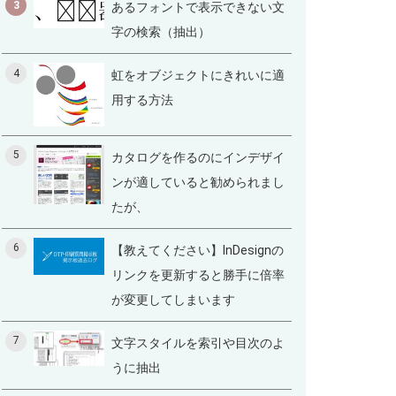
3
あるフォントで表示できない文
字の検索（抽出）
4
虹をオブジェクトにきれいに適
用する方法
5
カタログを作るのにインデザイ
ンが適していると勧められまし
たが、
6
【教えてください】InDesignの
リンクを更新すると勝手に倍率
が変更してしまいます
7
文字スタイルを索引や目次のよ
うに抽出