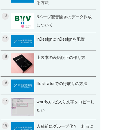
る方法
13
8ページ観音開きのデータ作成
について
14
InDesignにInDesignを配置
15
上製本の表紙版下の作り方
16
Illustratorでの行取りの方法
17
wordのルビ入り文字をコピーし
たい
18
入稿前にグループ化？ 利点に