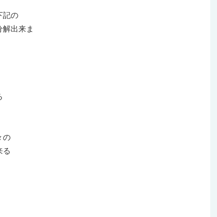
下記の
分解出来ま
る
々の
来る