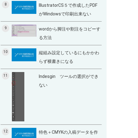
8
IllustratorCS５で作成したPDF
がWindowsで印刷出来ない
9
wordから脚注や割注をコピーす
る方法
10
縦組み設定しているにもかかわ
らず横書きになる
11
Indesgin ツールの選択ができ
ない
12
特色＋CMYKの入稿データを作