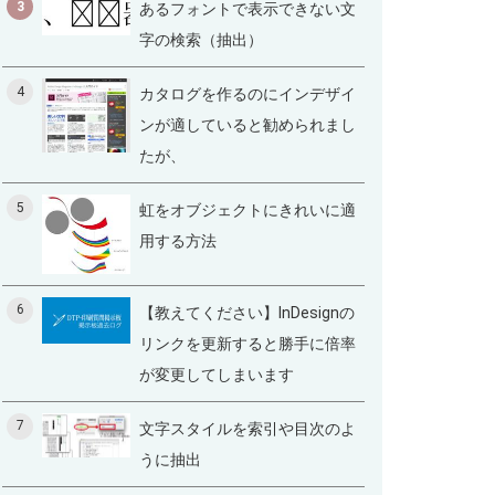
3
あるフォントで表示できない文
字の検索（抽出）
4
カタログを作るのにインデザイ
ンが適していると勧められまし
たが、
5
虹をオブジェクトにきれいに適
用する方法
6
【教えてください】InDesignの
リンクを更新すると勝手に倍率
が変更してしまいます
7
文字スタイルを索引や目次のよ
うに抽出