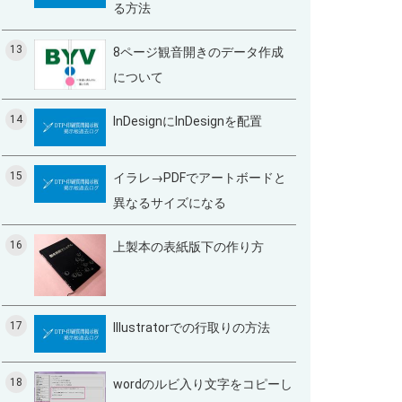
る方法
13
8ページ観音開きのデータ作成
について
14
InDesignにInDesignを配置
15
イラレ→PDFでアートボードと
異なるサイズになる
16
上製本の表紙版下の作り方
17
Illustratorでの行取りの方法
18
wordのルビ入り文字をコピーし