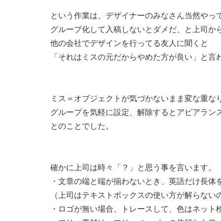
という作業は、デザイナーのみなさん当然やっ
グループ化して入稿しないとダメだ、と上司か
他の会社でデザインを行ってる友人に聞くと
「それはミスの元だからやめた方が良い」と言
ミス＝オブジェクトが気づかないまま変な重な
グループを気軽に設定、解除するとアピアラン
とのことでした。
確かに上司は時々「？」と思う事を言います。
・文章の端と端が揃わないとき、英語だけ長体
（上司はテキストボックスの使い方が解らない
・ロゴが無い場合、トレースして、色はネット