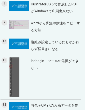
8
IllustratorCS５で作成したPDF
がWindowsで印刷出来ない
9
wordから脚注や割注をコピーす
る方法
10
縦組み設定しているにもかかわ
らず横書きになる
11
Indesgin ツールの選択ができ
ない
12
特色＋CMYKの入稿データを作