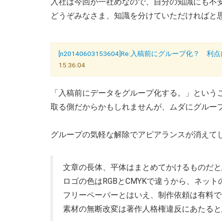
入社は今回が一社めなので、自分の知識にも不
どうぞみなさま、知識を分けていただければと
[n20140603153604]Re:入稿前にグループ化？ 
15:36:04
「入稿前にデータをグループ化する。」という
取る側だからかもしれませんが、ムダにグルー
グループの気軽な解除でアピアランスが消えて
文章の長体、平体はまとめてかけるものだと
ロゴの色はRGBとCMYKで違うから、ネッ
フリーペーパーとはいえ、制作依頼は有料で
素材の無断改変は著作人格権違反にあたると