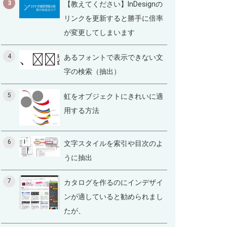
3
【教えてください】InDesignの
リンクを更新すると勝手に倍率
が変更してしまいます
4
あるフォントで表示できない文
字の検索（抽出）
5
虹をオブジェクトにきれいに適
用する方法
6
文字スタイルを索引や目次のよ
うに抽出
7
カタログを作るのにインデザイ
ンが適していると勧められまし
たが、