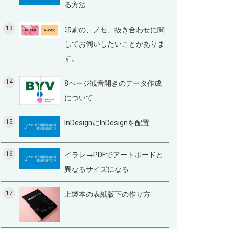
る方法
13
印刷の、ノセ、抜き合わせに関
してお伺いしたいことがありま
す。
14
8ページ観音開きのデータ作成
について
15
InDesignにInDesignを配置
16
イラレ→PDFでアートボードと
異なるサイズになる
17
上製本の表紙版下の作り方