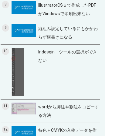
8
IllustratorCS５で作成したPDF
がWindowsで印刷出来ない
9
縦組み設定しているにもかかわ
らず横書きになる
10
Indesgin ツールの選択ができ
ない
11
wordから脚注や割注をコピーす
る方法
12
特色＋CMYKの入稿データを作