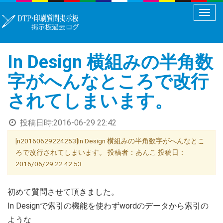
メ
ニ
ュ
In Design 横組みの半角数
ー
切
字がへんなところで改行
り
されてしまいます。
替
え
投稿日時:
2016-06-29 22:42
[n20160629224253]In Design 横組みの半角数字がへんなとこ
ろで改行されてしまいます。 投稿者：あんこ 投稿日：
2016/06/29 22:42:53
初めて質問させて頂きました。
In Designで索引の機能を使わずwordのデータから索引の
ような