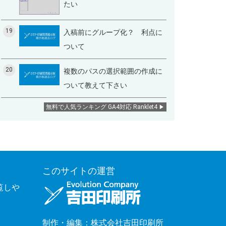
たい
19
入稿前にグループ化？ 利点に
ついて
20
複数のパスの選択範囲の作成に
ついて教えて下さい
無料で人気ランキング GA4対応 Ranklet4
このサイトの運営
覧しや
制作・編集：株式会社吉田印刷所