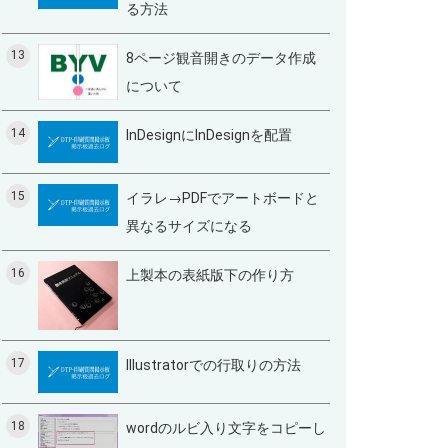
る方法
13
8ページ観音開きのデータ作成
について
14
InDesignにInDesignを配置
15
イラレ→PDFでアートボードと
異なるサイズになる
16
上製本の表紙版下の作り方
17
Illustratorでの行取りの方法
18
wordのルビ入り文字をコピーし