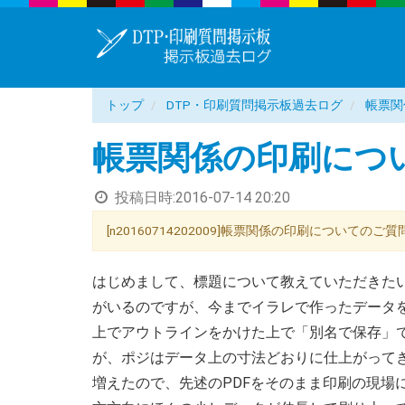
トップ
DTP・印刷質問掲示板過去ログ
帳票関
帳票関係の印刷につ
投稿日時:
2016-07-14 20:20
[n20160714202009]帳票関係の印刷についてのご質問
はじめまして、標題について教えていただきた
がいるのですが、今までイラレで作ったデータ
上でアウトラインをかけた上で「別名で保存」で
が、ポジはデータ上の寸法どおりに仕上がって
増えたので、先述のPDFをそのまま印刷の現場