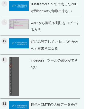
8
IllustratorCS５で作成したPDF
がWindowsで印刷出来ない
9
wordから脚注や割注をコピーす
る方法
10
縦組み設定しているにもかかわ
らず横書きになる
11
Indesgin ツールの選択ができ
ない
12
特色＋CMYKの入稿データを作