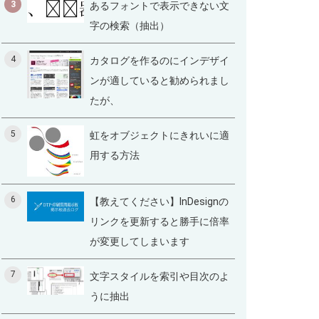
3
あるフォントで表示できない文
字の検索（抽出）
4
カタログを作るのにインデザイ
ンが適していると勧められまし
たが、
5
虹をオブジェクトにきれいに適
用する方法
6
【教えてください】InDesignの
リンクを更新すると勝手に倍率
が変更してしまいます
7
文字スタイルを索引や目次のよ
うに抽出