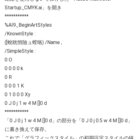
Startup_CMYK.ai」を開き
***********
%AI9_BeginArtStyles
/KnownStyle :
([蛻晄悄險ュ螳咯) /Name ,
/SimpleStyle :
0 O
0 0 0 0 k
0 R
0 0 0 1 K
0 1 0 0 0 Xy
0 J 0 j 1 w 4 M []0 d
***********
「0 J 0 j 1 w 4 M []0 d」の部分を「0 J 0 j 0.5 w 4 M []0 d」
に書き換えて保存。
これで「グラフィックスタイル」の初期設定スタイルの線