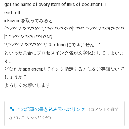
get the name of every item of inks of document 1
end tell
inknameを取ってみると
{"?v???Z?X?V?A??", "?v???Z?X?}?[???^", "?v???Z?X?C?G???
[", "?v???Z?X?u???b?N"}
"\"?v???Z?X?V?A??\" を string にできません。"
といった具合にプロセスインク名が文字化けしてしまいま
す。
どなたかapplescriptでインク指定する方法をご存知ないで
しょうか？
よろしくお願いします。
この記事の書き込み元へのリンク
（コメントや質問
などはこちらへどうぞ）