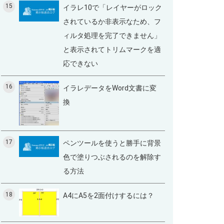
15
イラレ10で「レイヤーがロック
されているか非表示なため、フ
ィルタ処理を完了できません」
と表示されてトリムマークを適
応できない
16
イラレデータをWord文書に変
換
17
ペンツールを使うと勝手に背景
色で塗りつぶされるのを解除す
る方法
18
A4にA5を2面付けするには？