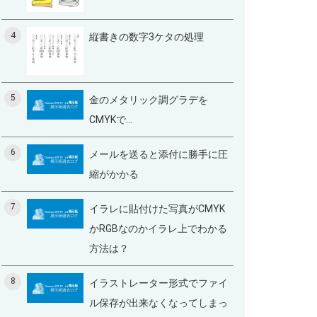
4
縦書きの数字3ケタの処理
5
金のメタリック調グラデを
CMYKで...
6
メールを送ると添付に勝手に圧
縮がかかる
7
イラレに貼付けた写真がCMYK
かRGBなのかイラレ上でわかる
方法は？
8
イラストレーター形式でファイ
ル保存が出来なくなってしまっ