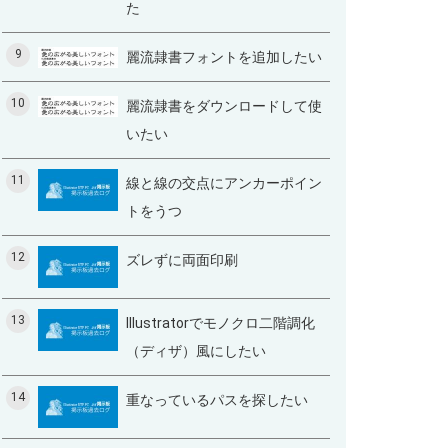
た
9
麗流隷書フォントを追加したい
10
麗流隷書をダウンロードして使
いたい
11
線と線の交点にアンカーポイン
トをうつ
12
ズレずに両面印刷
13
Illustratorでモノクロ二階調化
（ディザ）風にしたい
14
重なっているパスを探したい