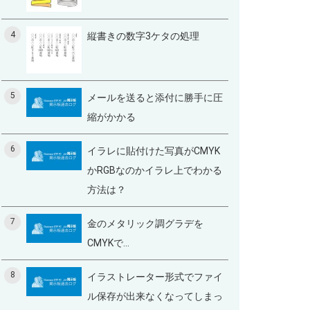
4
縦書きの数字3ケタの処理
5
メールを送ると添付に勝手に圧
縮がかかる
6
イラレに貼付けた写真がCMYK
かRGBなのかイラレ上でわかる
方法は？
7
金のメタリック調グラデを
CMYKで...
8
イラストレーター形式でファイ
ル保存が出来なくなってしまっ