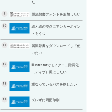
た
9
麗流隷書フォントを追加したい
10
線と線の交点にアンカーポイン
トをうつ
11
麗流隷書をダウンロードして使
いたい
12
Illustratorでモノクロ二階調化
（ディザ）風にしたい
13
重なっているパスを探したい
14
ズレずに両面印刷