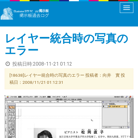
メ
ニ
ュ
レイヤー統合時の写真の
ー
切
エラー
り
替
投稿日時:
2008-11-21 01:12
え
[18638]レイヤー統合時の写真のエラー 投稿者：向井 實 投
稿日：2008/11/21 01:12:31