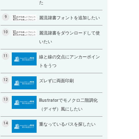
た
9
麗流隷書フォントを追加したい
10
麗流隷書をダウンロードして使
いたい
11
線と線の交点にアンカーポイン
トをうつ
12
ズレずに両面印刷
13
Illustratorでモノクロ二階調化
（ディザ）風にしたい
14
重なっているパスを探したい