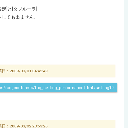
定]と[タブルーラ]
どうしても出ません。
009/03/01 04:42:49
q_tips/faq_contennts/faq_setting_performance.html#setting19
：2009/03/02 23:53:26