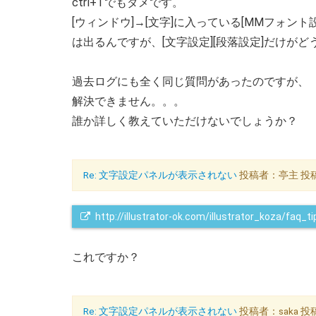
ctrl+Tでもダメです。
[ウィンドウ]→[文字]に入っている[MMフォント設
は出るんですが、[文字設定][段落設定]だけが
過去ログにも全く同じ質問があったのですが、
解決できません。。。
誰か詳しく教えていただけないでしょうか？
Re: 文字設定パネルが表示されない
投稿者：亭主 投稿日：2
http://illustrator-ok.com/illustrator_koza/fa
これですか？
Re: 文字設定パネルが表示されない
投稿者：saka 投稿日