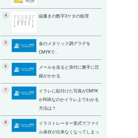
4
縦書きの数字3ケタの処理
5
金のメタリック調グラデを
CMYKで...
6
メールを送ると添付に勝手に圧
縮がかかる
7
イラレに貼付けた写真がCMYK
かRGBなのかイラレ上でわかる
方法は？
8
イラストレーター形式でファイ
ル保存が出来なくなってしまっ