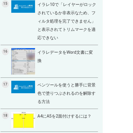
15
イラレ10で「レイヤーがロック
されているか非表示なため、フ
ィルタ処理を完了できません」
と表示されてトリムマークを適
応できない
16
イラレデータをWord文書に変
換
17
ペンツールを使うと勝手に背景
色で塗りつぶされるのを解除す
る方法
18
A4にA5を2面付けするには？