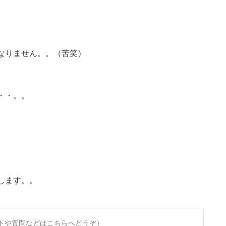
なりません。。（苦笑）
・・。。
します。。
トや質問などはこちらへどうぞ）