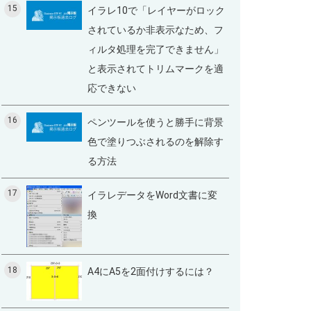
15
イラレ10で「レイヤーがロック
されているか非表示なため、フ
ィルタ処理を完了できません」
と表示されてトリムマークを適
応できない
16
ペンツールを使うと勝手に背景
色で塗りつぶされるのを解除す
る方法
17
イラレデータをWord文書に変
換
18
A4にA5を2面付けするには？