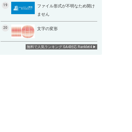
19
ファイル形式が不明なため開け
ません
20
文字の変形
無料で人気ランキング GA4対応 Ranklet4