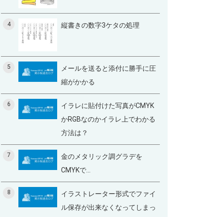
4
縦書きの数字3ケタの処理
5
メールを送ると添付に勝手に圧
縮がかかる
6
イラレに貼付けた写真がCMYK
かRGBなのかイラレ上でわかる
方法は？
7
金のメタリック調グラデを
CMYKで...
8
イラストレーター形式でファイ
ル保存が出来なくなってしまっ