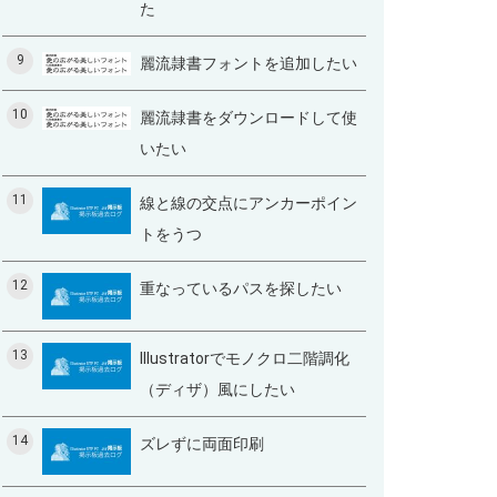
た
9
麗流隷書フォントを追加したい
10
麗流隷書をダウンロードして使
いたい
11
線と線の交点にアンカーポイン
トをうつ
12
重なっているパスを探したい
13
Illustratorでモノクロ二階調化
（ディザ）風にしたい
14
ズレずに両面印刷