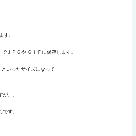
ます。
でＪＰＧや ＧＩＦに保存します。
ントといったサイズになって
すが。。
んです。