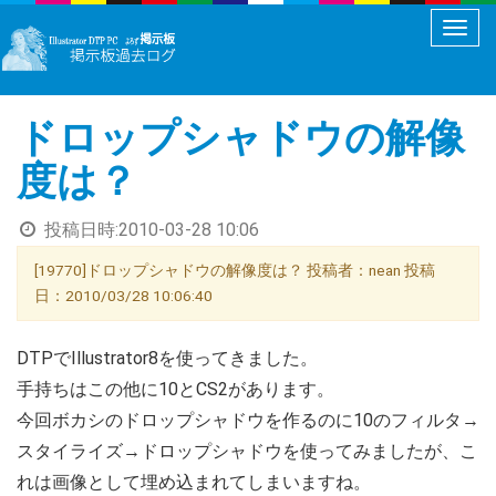
メ
ニ
ュ
ドロップシャドウの解像
ー
切
度は？
り
替
投稿日時:
2010-03-28 10:06
え
[19770]ドロップシャドウの解像度は？ 投稿者：nean 投稿
日：2010/03/28 10:06:40
DTPでIllustrator8を使ってきました。
手持ちはこの他に10とCS2があります。
今回ボカシのドロップシャドウを作るのに10のフィルタ→
スタイライズ→ドロップシャドウを使ってみましたが、こ
れは画像として埋め込まれてしまいますね。