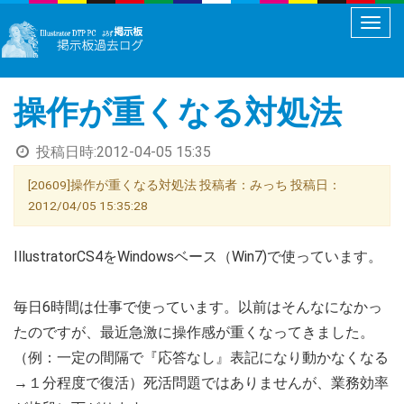
メ
ニ
ュ
操作が重くなる対処法
ー
切
投稿日時:
2012-04-05 15:35
り
替
[20609]操作が重くなる対処法 投稿者：みっち 投稿日：
え
2012/04/05 15:35:28
IllustratorCS4をWindowsベース（Win7)で使っています。
毎日6時間は仕事で使っています。以前はそんなになかっ
たのですが、最近急激に操作感が重くなってきました。
（例：一定の間隔で『応答なし』表記になり動かなくなる
→１分程度で復活）死活問題ではありませんが、業務効率