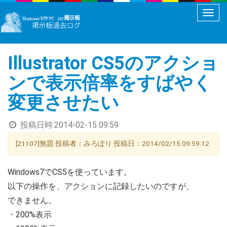
メ
ニ
ュ
Illustrator CS5のアクショ
ー
切
ンで表示倍率をすばやく
り
変更させたい
替
え
投稿日時:
2014-02-15 09:59
[21107]無題 投稿者：みろぽり 投稿日：2014/02/15 09:59:12
Windows7でCS5を使っています。
以下の操作を、アクションに記録したいのですが、
できません。
・200%表示