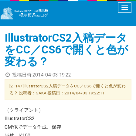
メ
ニ
ュ
IllustratorCS2入稿データ
ー
切
をCC／CS6で開くと色が
り
変わる？
替
え
投稿日時:
2014-04-03 19:22
[21147]IllustratorCS2入稿データをCC／CS6で開くと色が変わ
る？ 投稿者：SAKA 投稿日：2014/04/03 19:22:11
（クライアント）
IllustratorCS2
CMYKでデータ作成、保存
当然 K100