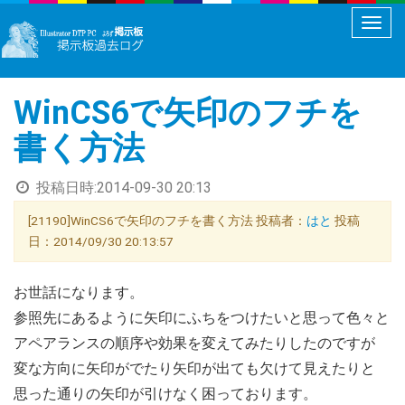
メ
ニ
ュ
WinCS6で矢印のフチを
ー
切
書く方法
り
替
投稿日時:
2014-09-30 20:13
え
[21190]WinCS6で矢印のフチを書く方法 投稿者：
はと
投稿
日：2014/09/30 20:13:57
お世話になります。
参照先にあるように矢印にふちをつけたいと思って色々と
アペアランスの順序や効果を変えてみたりしたのですが
変な方向に矢印がでたり矢印が出ても欠けて見えたりと
思った通りの矢印が引けなく困っております。