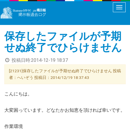
メ
ニ
ュ
保存したファイルが予期
ー
切
せぬ終了でひらけません
り
替
投稿日時:
2014-12-19 18:37
え
[21231]保存したファイルが予期せぬ終了でひらけません 投稿
者：へいぞう 投稿日：2014/12/19 18:37:43
こんにちは。
大変困っています。どなたかお知恵を頂ければ幸いです。
作業環境