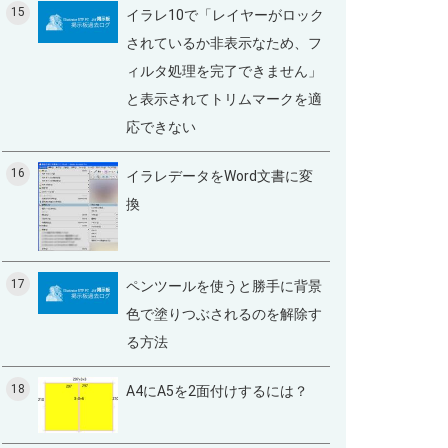
15
イラレ10で「レイヤーがロック
されているか非表示なため、フ
ィルタ処理を完了できません」
と表示されてトリムマークを適
応できない
16
イラレデータをWord文書に変
換
17
ペンツールを使うと勝手に背景
色で塗りつぶされるのを解除す
る方法
18
A4にA5を2面付けするには？