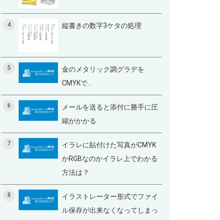
4
縦書きの数字3ケタの処理
5
金のメタリック調グラデを
CMYKで...
6
メールを送ると添付に勝手に圧
縮がかかる
7
イラレに貼付けた写真がCMYK
かRGBなのかイラレ上でわかる
方法は？
8
イラストレーター形式でファイ
ル保存が出来なくなってしまっ