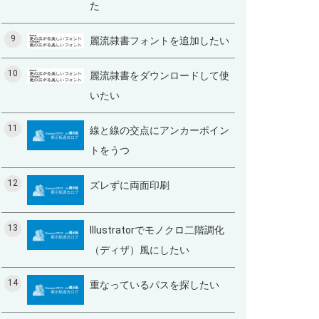
た
9
麗流隷書フォントを追加したい
10
麗流隷書をダウンロードして使
いたい
11
線と線の交点にアンカーポイン
トをうつ
12
ズレずに両面印刷
13
Illustratorでモノクロ二階調化
（ディザ）風にしたい
14
重なっているパスを探したい