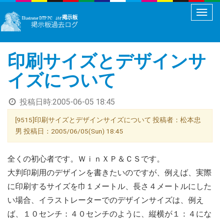
メ
ニ
ュ
印刷サイズとデザインサ
ー
切
イズについて
り
替
投稿日時:
2005-06-05 18:45
え
[9515]印刷サイズとデザインサイズについて 投稿者：松本忠
男 投稿日：2005/06/05(Sun) 18:45
全くの初心者です。ＷｉｎＸＰ＆ＣＳです。
大判印刷用のデザインを書きたいのですが、例えば、実際
に印刷するサイズを巾１メートル、長さ４メートルにした
い場合、イラストレーターでのデザインサイズは、例え
ば、１０センチ：４０センチのように、縦横が１：４にな