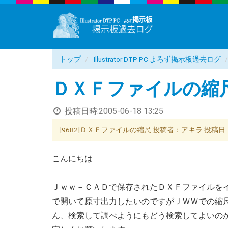
トップ
Illustrator DTP PC よろず掲示板過去ログ
ＤＸＦファイルの縮
投稿日時:
2005-06-18 13:25
[9682]ＤＸＦファイルの縮尺 投稿者：アキラ 投稿日：2005/
こんにちは
Ｊｗｗ－ＣＡＤで保存されたＤＸＦファイルを
で開いて原寸出力したいのですがＪＷＷでの縮
ん、検索して調べようにもどう検索してよいの