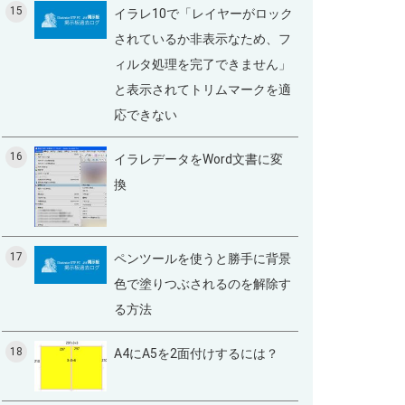
15
イラレ10で「レイヤーがロック
されているか非表示なため、フ
ィルタ処理を完了できません」
と表示されてトリムマークを適
応できない
16
イラレデータをWord文書に変
換
17
ペンツールを使うと勝手に背景
色で塗りつぶされるのを解除す
る方法
18
A4にA5を2面付けするには？