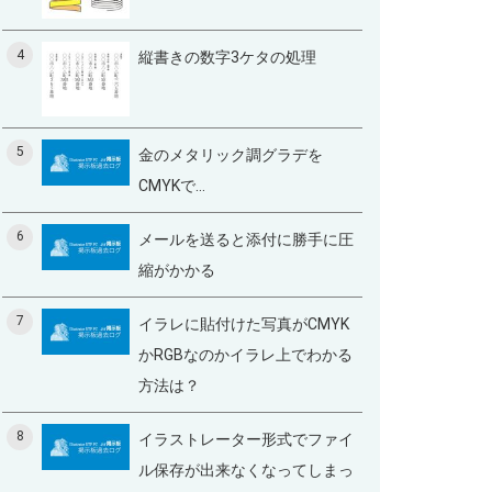
4
縦書きの数字3ケタの処理
5
金のメタリック調グラデを
CMYKで...
6
メールを送ると添付に勝手に圧
縮がかかる
7
イラレに貼付けた写真がCMYK
かRGBなのかイラレ上でわかる
方法は？
8
イラストレーター形式でファイ
ル保存が出来なくなってしまっ