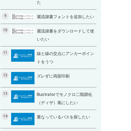
た
9
麗流隷書フォントを追加したい
10
麗流隷書をダウンロードして使
いたい
11
線と線の交点にアンカーポイン
トをうつ
12
ズレずに両面印刷
13
Illustratorでモノクロ二階調化
（ディザ）風にしたい
14
重なっているパスを探したい