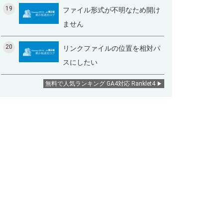
19
ファイル形式が不明なため開け
ません
20
リンクファイルの位置を相対パ
スにしたい
無料で人気ランキング GA4対応 Ranklet4