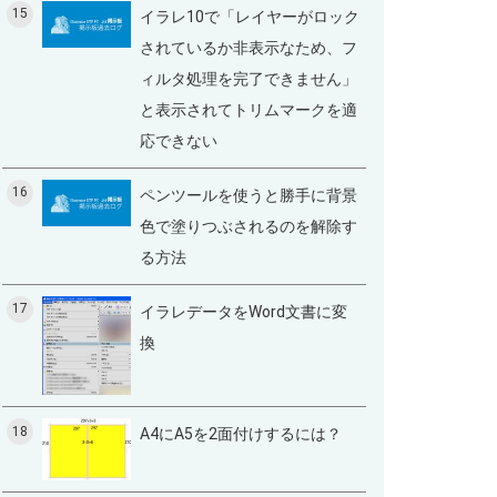
15
イラレ10で「レイヤーがロック
されているか非表示なため、フ
ィルタ処理を完了できません」
と表示されてトリムマークを適
応できない
16
ペンツールを使うと勝手に背景
色で塗りつぶされるのを解除す
る方法
17
イラレデータをWord文書に変
換
18
A4にA5を2面付けするには？