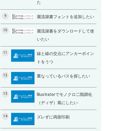
た
9
麗流隷書フォントを追加したい
10
麗流隷書をダウンロードして使
いたい
11
線と線の交点にアンカーポイン
トをうつ
12
重なっているパスを探したい
13
Illustratorでモノクロ二階調化
（ディザ）風にしたい
14
ズレずに両面印刷