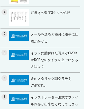
4
縦書きの数字3ケタの処理
5
メールを送ると添付に勝手に圧
縮がかかる
6
イラレに貼付けた写真がCMYK
かRGBなのかイラレ上でわかる
方法は？
7
金のメタリック調グラデを
CMYKで...
8
イラストレーター形式でファイ
ル保存が出来なくなってしまっ