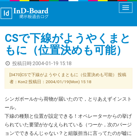
メ
ニ
ュ
CSで下線がようやくまと
ー
切
もに（位置決めも可能）
り
替
投稿日時:
2004-01-19 15:18
え
[3470]CSで下線がようやくまともに（位置決めも可能） 投稿
者：Kon2 投稿日：2004/01/19(Mon) 15:18
シンガポールから荷物が届いたので，とりあえずインスト
ール。
下線の種類と位置が設定できる！オペレーターからの挙げ
られていた要望がかなえられている（つーか，次のバージ
ョンでできるんじゃない？と組版担当に言ってたのが嘘に