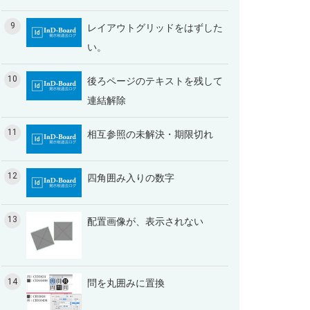
9
レイアウトグリッドをはずした
い。
10
後ろページのテキストを残して
連結解除
11
相互参照の未解決・期限切れ
12
四角囲み入りの数字
13
配置画像が、表示されない
14
問を丸囲みに置換