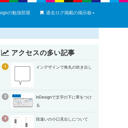
esignの勉強部屋
過去ログ掲載の掲示板
アクセスの多い記事
1
インデザインで角丸の吹き出し
2
InDesignで文字の下に帯をつけ
る
3
段違いの小口見出しについて