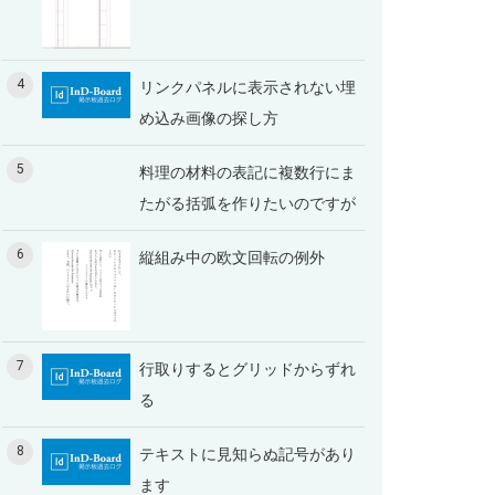
4
リンクパネルに表示されない埋
め込み画像の探し方
5
料理の材料の表記に複数行にま
たがる括弧を作りたいのですが
6
縦組み中の欧文回転の例外
7
行取りするとグリッドからずれ
る
8
テキストに見知らぬ記号があり
ます