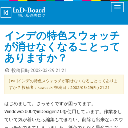
メ
ニ
ュ
インデの特色スウォッチ
ー
切
が消せなくなることって
り
ありますか？
替
え
投稿日時:
2002-03-29 21:21
[390]インデの特色スウォッチが消せなくなることってありま
すか？ 投稿者：kawasaki 投稿日：2002/03/29(Fri) 21:21
はじめまして。さっそくですが困ってます。
Windows2000でinDesigen2.0を使用しています。作業をし
ていて気が着いたら編集もできない、削除も出来ないスウ
ォッチができてしまいました。紙色でもなく黒色でもな