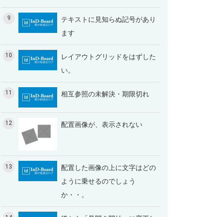
9
テキストに見知らぬ記号があり
ます
10
レイアウトグリッドをはずした
い。
11
相互参照の未解決・期限切れ
12
配置画像が、表示されない
13
配置した画像の上に文字はどの
ように乗せるのでしょう
か・・。