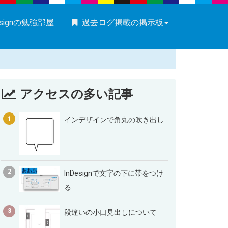
esignの勉強部屋
過去ログ掲載の掲示板
アクセスの多い記事
1
インデザインで角丸の吹き出し
2
InDesignで文字の下に帯をつけ
る
3
段違いの小口見出しについて