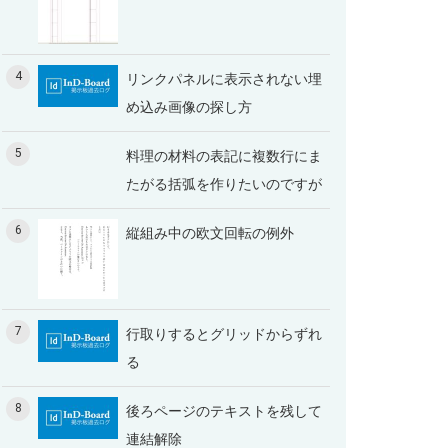
4
リンクパネルに表示されない埋
め込み画像の探し方
5
料理の材料の表記に複数行にま
たがる括弧を作りたいのですが
6
縦組み中の欧文回転の例外
7
行取りするとグリッドからずれ
る
8
後ろページのテキストを残して
連結解除