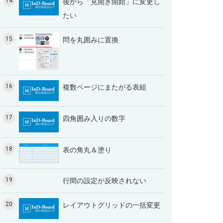
14
後から「見開き開始」に変更し
たい
15
問を丸囲みに置換
16
複数ページにまたがる表組
17
四角囲み入りの数字
18
表の角丸＆塗り
19
行間の設定が反映されない
20
レイアウトグリッドの一括変更