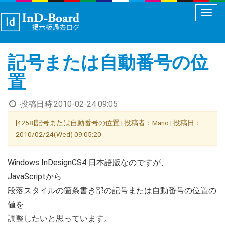
メ
ニ
ュ
記号または自動番号の位
ー
切
置
り
替
投稿日時:
2010-02-24 09:05
え
[4258]記号または自動番号の位置 | 投稿者：Mano | 投稿日：
2010/02/24(Wed) 09:05:20
Windows InDesignCS4 日本語版なのですが、
JavaScriptから
段落スタイルの箇条書き部の記号または自動番号の位置の
値を
調整したいと思っています。