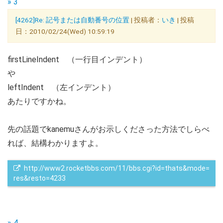
» 3
[4262]Re: 記号または自動番号の位置
| 投稿者：
いき
| 投稿
日：2010/02/24(Wed) 10:59:19
firstLineIndent （一行目インデント）
や
leftIndent （左インデント）
あたりですかね。
先の話題でkanemuさんがお示しくださった方法でしらべ
れば、結構わかりますよ。
 http://www2.rocketbbs.com/11/bbs.cgi?id=thats&mode=
res&resto=4233
» 4