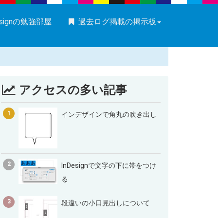
esignの勉強部屋
過去ログ掲載の掲示板
アクセスの多い記事
1
インデザインで角丸の吹き出し
2
InDesignで文字の下に帯をつけ
る
3
段違いの小口見出しについて