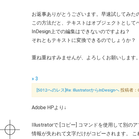
お返事ありがとうございます。早速試してみた
この方法だと、テキストはオブジェクトとして
InDesign上での編集はできないのですよね？
それともテキストに変換できるのでしょうか？
重ね重ねすみませんが、よろしくお願いします
» 3
[5012へのレス]Re: IllustratorからInDesignへ
投稿者：007
Adobe HPより↓
Illustratorで [コピー] コマンドを使用
情報が失われて文字だけがコピーされます。 これは I