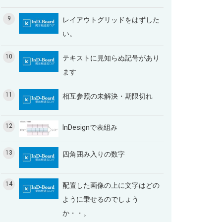
9
レイアウトグリッドをはずした
い。
10
テキストに見知らぬ記号があり
ます
11
相互参照の未解決・期限切れ
12
InDesignで表組み
13
四角囲み入りの数字
14
配置した画像の上に文字はどの
ように乗せるのでしょう
か・・。