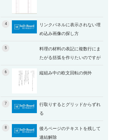
4
リンクパネルに表示されない埋
め込み画像の探し方
5
料理の材料の表記に複数行にま
たがる括弧を作りたいのですが
6
縦組み中の欧文回転の例外
7
行取りするとグリッドからずれ
る
8
後ろページのテキストを残して
連結解除