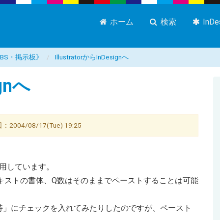
ホーム
検索
InD
屋 BBS・掲示板》
IllustratorからInDesignへ
ignへ
2004/08/17(Tue) 19:25
1.0を使用しています。
signにテキストの書体、Q数はそのままでペーストすることは可能
持」にチェックを入れてみたりしたのですが、ペースト