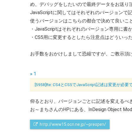
め、デバッグをしたいので最終データをお送り頂
JavaScriptに関してはそれぞれのバージョ
使うバージョンはこちらの都合で決めて良いこ
・JavaScriptはそれぞれのバージョン専用
・CS5用に変更するとしたら注意点はどういっ
お手数をおかけしまして恐縮ですが、ご教示頂
» 1
[5958]Re: CS4とCS5でJavaScript記述は変更が必
仰るとおり、バージョンごとに記述を変えるべ
お～まちさんのHPにある、InDesign Object
http://www15.ocn.ne.jp/~preopen/