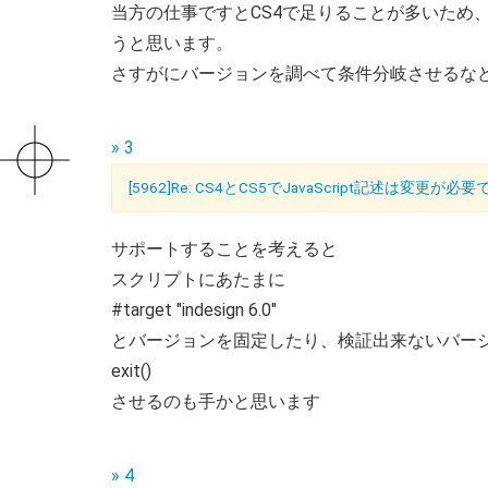
当方の仕事ですとCS4で足りることが多いため、Ja
うと思います。
さすがにバージョンを調べて条件分岐させるな
» 3
[5962]Re: CS4とCS5でJavaScript記述は変更が必
サポートすることを考えると
スクリプトにあたまに
#target "indesign 6.0"
とバージョンを固定したり、検証出来ないバー
exit()
させるのも手かと思います
» 4