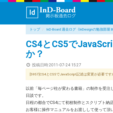
トップ
InD-Board 過去ログ《InDesignの勉強部
CS4とCS5でJavaS
か？
投稿日時:
2011-07-24 15:27
[5957]CS4とCS5でJavaScript記述は変更が必要ですか？
以前「毎ページ柱が変わる書籍」の制作を受注し、J
日談です。
日程の都合でCS4にて初校制作とスクリプト納
お客様に操作マニュアルをお渡しして使って頂