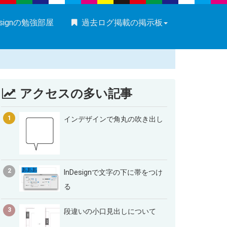
esignの勉強部屋
過去ログ掲載の掲示板
アクセスの多い記事
1
インデザインで角丸の吹き出し
2
InDesignで文字の下に帯をつけ
る
3
段違いの小口見出しについて