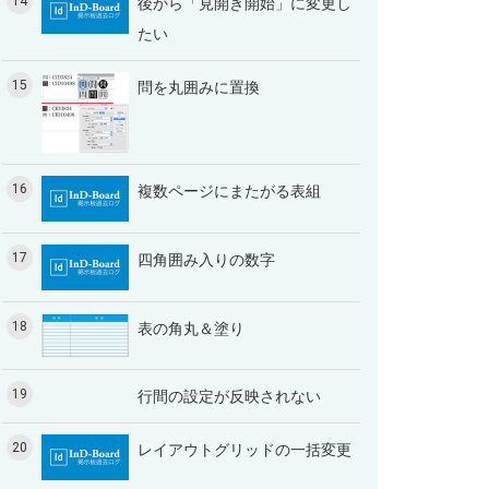
14
後から「見開き開始」に変更し
たい
15
問を丸囲みに置換
16
複数ページにまたがる表組
17
四角囲み入りの数字
18
表の角丸＆塗り
19
行間の設定が反映されない
20
レイアウトグリッドの一括変更