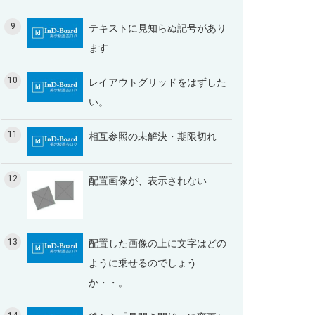
9
テキストに見知らぬ記号があり
ます
10
レイアウトグリッドをはずした
い。
11
相互参照の未解決・期限切れ
12
配置画像が、表示されない
13
配置した画像の上に文字はどの
ように乗せるのでしょう
か・・。