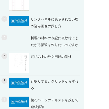
4
リンクパネルに表示されない埋
め込み画像の探し方
5
料理の材料の表記に複数行にま
たがる括弧を作りたいのですが
6
縦組み中の欧文回転の例外
7
行取りするとグリッドからずれ
る
8
後ろページのテキストを残して
連結解除