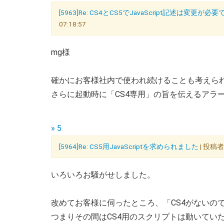
[5963]Re: CS4とCS5でJavaScript記述は変更が必
07:18:57
mg様
確かにお客様社内で使われ続けることも考えられ
さらに起動時に「CS4専用」の旨を伝えるアラ
» 5
[5964]Re: CS5用JavaScriptを求められました
| 投稿者
いろいろお騒がせしました。
改めてお客様に伺ったところ、「CS4がないの
つまりその間はCS4用のスクリプトは動いてい