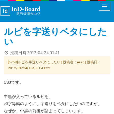
メ
ニ
ュ
ルビを字送りベタにした
ー
切
い
り
替
投稿日時:
2012-04-24 01:41
え
[6758]ルビを字送りベタにしたい | 投稿者：nazo | 投稿日：
2012/04/24(Tue) 01:41:22
CS3です。
中黒が入っているルビを、
和字等幅のように、字送りをベタにしたいのですが、
なぜか、中黒の前後が詰まってしまいます。