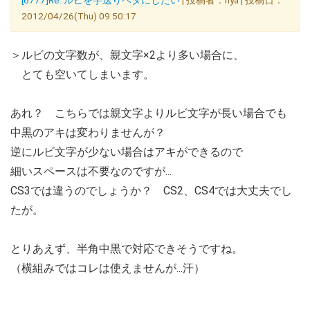
[6777]Re: ルビを字送りベタにしたい
| 投稿者：nya | 投稿日：
2012/04/26(Thu) 09:50:17
＞ルビの文字数が、親文字×2より多い場合に、
とても空いてしまいます。
あれ？ こちらでは親文字よりルビ文字が長い場合でも
中黒のアキは変わりませんが？
逆にルビ文字が少ない場合はアキができるので
細いスペースは不要なのですが...
CS3では違うのでしょうか？ CS2、CS4では大丈夫でし
たが。
とりあえず、半角中黒で対応できそうですね。
（横組みではコレは使えませんが...汗）