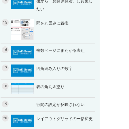
14
後から「見開き開始」に変更し
たい
15
問を丸囲みに置換
16
複数ページにまたがる表組
17
四角囲み入りの数字
18
表の角丸＆塗り
19
行間の設定が反映されない
20
レイアウトグリッドの一括変更