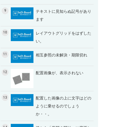
9
テキストに見知らぬ記号があり
ます
10
レイアウトグリッドをはずした
い。
11
相互参照の未解決・期限切れ
12
配置画像が、表示されない
13
配置した画像の上に文字はどの
ように乗せるのでしょう
か・・。