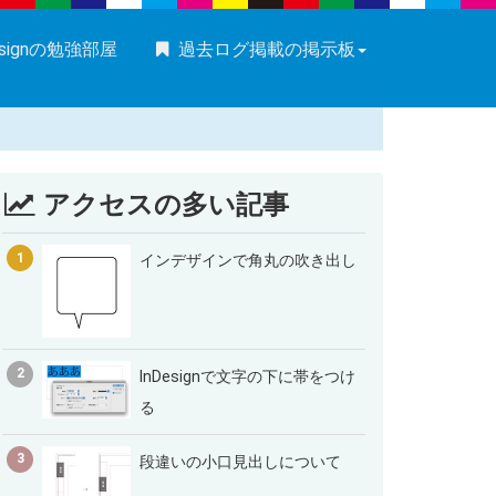
esignの勉強部屋
過去ログ掲載の掲示板
アクセスの多い記事
1
インデザインで角丸の吹き出し
2
InDesignで文字の下に帯をつけ
る
3
段違いの小口見出しについて