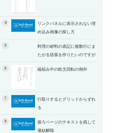
4
リンクパネルに表示されない埋
め込み画像の探し方
5
料理の材料の表記に複数行にま
たがる括弧を作りたいのですが
6
縦組み中の欧文回転の例外
7
行取りするとグリッドからずれ
る
8
後ろページのテキストを残して
連結解除