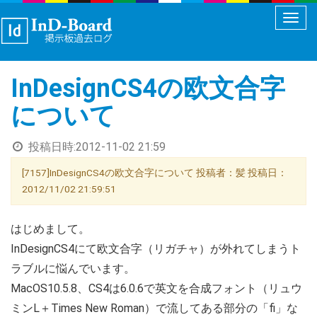
メ
ニ
ュ
InDesignCS4の欧文合字
ー
切
について
り
替
投稿日時:
2012-11-02 21:59
え
[7157]InDesignCS4の欧文合字について 投稿者：髪 投稿日：
2012/11/02 21:59:51
はじめまして。
InDesignCS4にて欧文合字（リガチャ）が外れてしまうト
ラブルに悩んでいます。
MacOS10.5.8、CS4は6.0.6で英文を合成フォント（リュウ
ミンL＋Times New Roman）で流してある部分の「fi」な