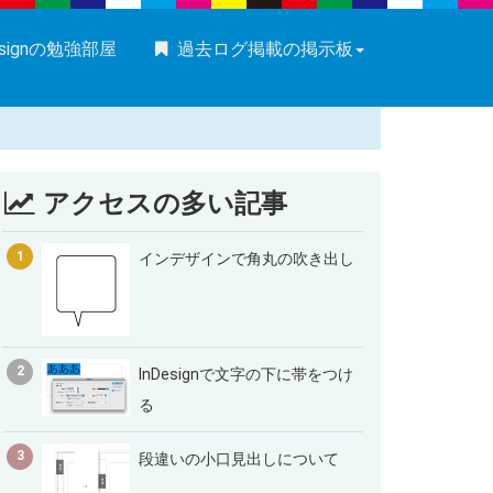
esignの勉強部屋
過去ログ掲載の掲示板
アクセスの多い記事
1
インデザインで角丸の吹き出し
2
InDesignで文字の下に帯をつけ
る
3
段違いの小口見出しについて