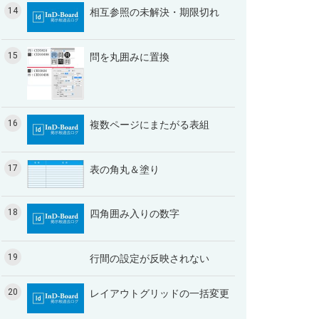
14
相互参照の未解決・期限切れ
15
問を丸囲みに置換
16
複数ページにまたがる表組
17
表の角丸＆塗り
18
四角囲み入りの数字
19
行間の設定が反映されない
20
レイアウトグリッドの一括変更