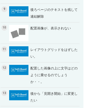
9
後ろページのテキストを残して
連結解除
10
配置画像が、表示されない
11
レイアウトグリッドをはずした
い。
12
配置した画像の上に文字はどの
ように乗せるのでしょう
か・・。
13
後から「見開き開始」に変更し
たい