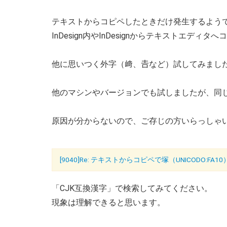
テキストからコピペしたときだけ発生するよう
InDesign内やInDesignからテキストエデ
他に思いつく外字（﨑、𠮷など）試してみまし
他のマシンやバージョンでも試しましたが、同
原因が分からないので、ご存じの方いらっしゃ
[9040]Re: テキストからコピペで塚（UNICODO:FA
「CJK互換漢字」で検索してみてください。
現象は理解できると思います。