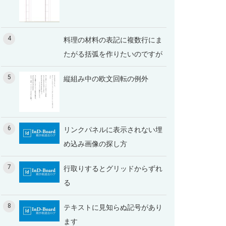
4
料理の材料の表記に複数行にま
たがる括弧を作りたいのですが
5
縦組み中の欧文回転の例外
6
リンクパネルに表示されない埋
め込み画像の探し方
7
行取りするとグリッドからずれ
る
8
テキストに見知らぬ記号があり
ます