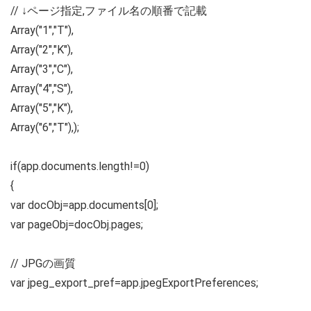
// ↓ページ指定,ファイル名の順番で記載
Array("1","T"),
Array("2","K"),
Array("3","C"),
Array("4","S"),
Array("5","K"),
Array("6","T"),);
if(app.documents.length!=0)
{
var docObj=app.documents[0];
var pageObj=docObj.pages;
// JPGの画質
var jpeg_export_pref=app.jpegExportPreferences;