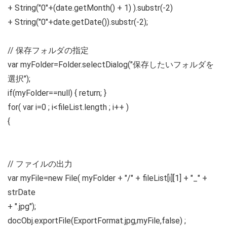
+ String("0"+(date.getMonth() + 1) ).substr(-2)
+ String("0"+date.getDate()).substr(-2);
// 保存フォルダの指定
var myFolder=Folder.selectDialog("保存したいフォルダを
選択");
if(myFolder==null) { return; }
for( var i=0 ; i<fileList.length ; i++ )
{
// ファイルの出力
var myFile=new File( myFolder + "/" + fileList[i][1] + "_" +
strDate
+ ".jpg");
docObj.exportFile(ExportFormat.jpg,myFile,false) ;