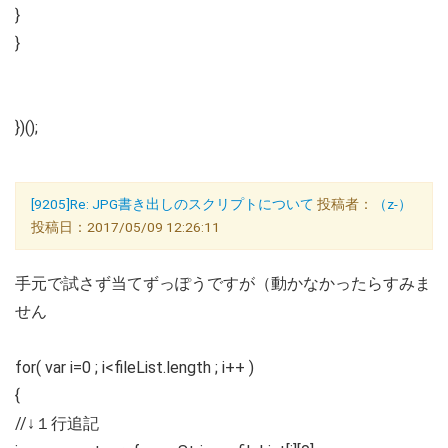
}
}
})();
[9205]Re: JPG書き出しのスクリプトについて
投稿者：
（z-）
投稿日：2017/05/09 12:26:11
手元で試さず当てずっぽうですが（動かなかったらすみま
せん
for( var i=0 ; i<fileList.length ; i++ )
{
//↓１行追記