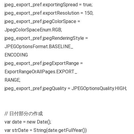
jpeg_export_pref.exportingSpread = true;
jpeg_export_pref.exportResolution = 150;
jpeg_export_pref.jpegColorSpace =
JpegColorSpaceEnum.RGB;
jpeg_export_pref.jpegRenderingStyle =
JPEGOptionsFormat.BASELINE_
ENCODING
jpeg_export_pref.jpegExportRange =
ExportRangeOrAllPages.EXPORT_
RANGE;
jpeg_export_pref.jpegQuality = JPEGOptionsQuality.HIGH;
// 日付部分の作成
var date = new Date();
var strDate = String(date.getFullYear())