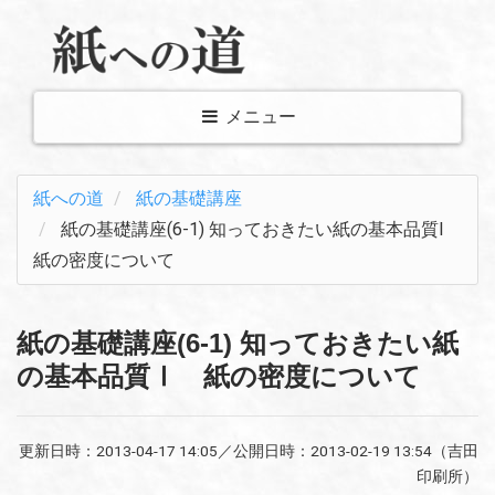
メ
メニュー
ニ
ュ
紙への道
紙の基礎講座
ー
紙の基礎講座(6-1) 知っておきたい紙の基本品質Ⅰ
表
紙の密度について
示
切
り
紙の基礎講座(6-1) 知っておきたい紙
替
の基本品質Ⅰ 紙の密度について
え
更新日時：
2013-04-17 14:05
／公開日時：
2013-02-19 13:54
（吉田
印刷所）