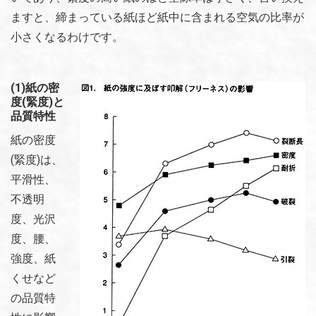
ますと、締まっている紙ほど紙中に含まれる空気の比率が
小さくなるわけです。
(1)紙の密
度(緊度)と
品質特性
紙の密度
(緊度)は、
平滑性、
不透明
度、光沢
度、腰、
強度、紙
くせなど
の品質特