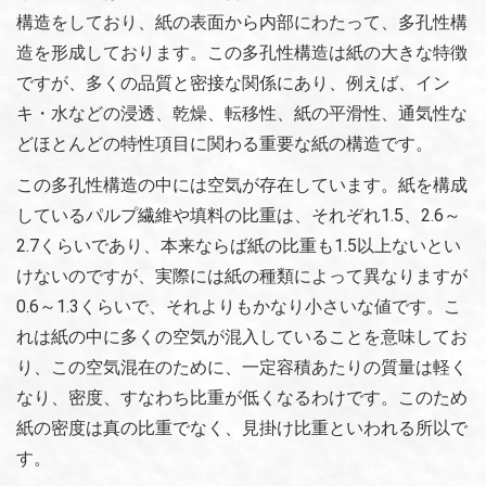
構造をしており、紙の表面から内部にわたって、多孔性構
造を形成しております。この多孔性構造は紙の大きな特徴
ですが、多くの品質と密接な関係にあり、例えば、イン
キ・水などの浸透、乾燥、転移性、紙の平滑性、通気性な
どほとんどの特性項目に関わる重要な紙の構造です。
この多孔性構造の中には空気が存在しています。紙を構成
しているパルプ繊維や填料の比重は、それぞれ1.5、2.6～
2.7くらいであり、本来ならば紙の比重も1.5以上ないとい
けないのですが、実際には紙の種類によって異なりますが
0.6～1.3くらいで、それよりもかなり小さいな値です。こ
れは紙の中に多くの空気が混入していることを意味してお
り、この空気混在のために、一定容積あたりの質量は軽く
なり、密度、すなわち比重が低くなるわけです。このため
紙の密度は真の比重でなく、見掛け比重といわれる所以で
す。