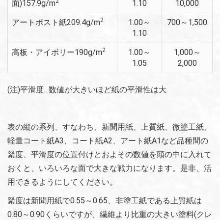
2
面)157.9g/m
1.10
10,000
2
アートポスト紙209.4g/m
1.00～
700～1,500
1.10
2
高板・アイボリー190g/m
1.00～
1,000～
1.05
2,000
(注)平滑度…数値が大きいほど紙の平滑性は大
表の縦の系列、すなわち、新聞用紙、上質紙、微塗工紙、
軽量コート紙A3、コート紙A2、アート紙A1など品種間の
緊度、平滑度の位置付けとおよその数値を頭の中に入れて
おくと、いろいろな面で大きな戦力になります。是非、活
用できるようにしてください。
緊度は新聞用紙で0.55～0.65、非塗工紙である上質紙は
0.80～0.90くらいですが、繊維より比重の大きい塗料(クレ