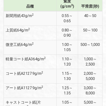
緊度
3
品種
(g/cm
)
平滑度(秒)
2
新聞用紙43g/m
0.55～
40～50
0.65
2
上質紙64g/m
0.80～
50～100
0.90
2
微塗工紙64g/m
1.00～
500～1,000
1.05
2
軽量コート紙A364g/m
1.10～
1,000～
1.20
2,500
2
コート紙A2127.9g/m
1.15～
2,000～
1.30
5,000
2
アート紙A1127.9g/m
1.25～
3,000～
1.35
8,000
キャストコート紙(片
1.05～
5,000～