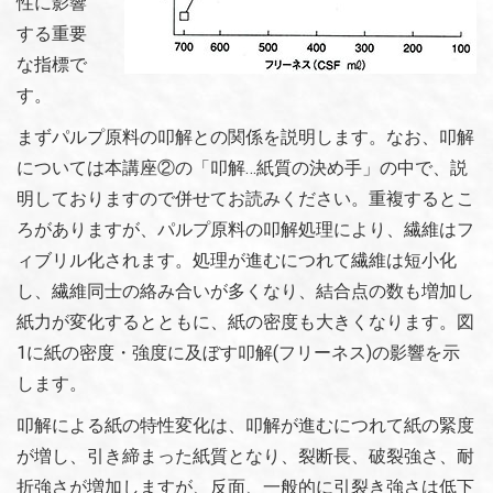
性に影響
する重要
な指標で
す。
まずパルプ原料の叩解との関係を説明します。なお、叩解
については本講座②の「叩解…紙質の決め手」の中で、説
明しておりますので併せてお読みください。重複するとこ
ろがありますが、パルプ原料の叩解処理により、繊維はフ
ィブリル化されます。処理が進むにつれて繊維は短小化
し、繊維同士の絡み合いが多くなり、結合点の数も増加し
紙力が変化するとともに、紙の密度も大きくなります。図
1に紙の密度・強度に及ぼす叩解(フリーネス)の影響を示
します。
叩解による紙の特性変化は、叩解が進むにつれて紙の緊度
が増し、引き締まった紙質となり、裂断長、破裂強さ、耐
折強さが増加しますが、反面、一般的に引裂き強さは低下