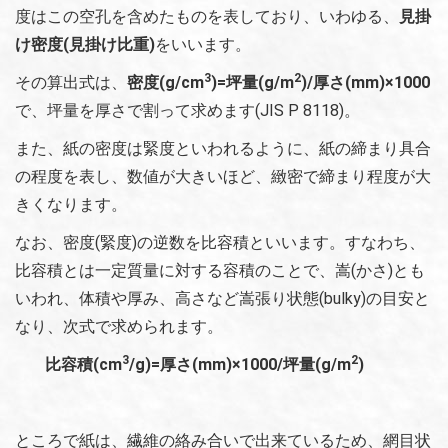
度はこの空孔を含めたものを表しており、いわゆる、
見掛
け密度(見掛け比重)
をいいます。
3
2
その算出式は、
密度(g/cm
)=坪量(g/m
)/厚さ(mm)×1000
で、坪量を厚さで割って求めます(JIS P 8118)。
また、紙の密度は緊度といわれるように、紙の締まり具合
の程度を表し、数値が大きいほど、緻密で締まり程度が大
きくなります。
なお、密度(緊度)の逆数を比容積といいます。すなわち、
比容積とは一定質量に対する容積のことで、嵩(かさ)とも
いわれ、体積や厚み、高さなど嵩張り状態(bulky)の目安と
なり、次式で求められます。
3
2
比容積(cm
/g)=厚さ(mm)×1000/坪量(g/m
)
ところで紙は、繊維の絡み合いで出来ているため、網目状