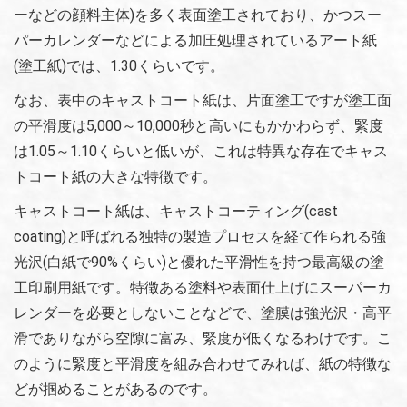
ーなどの顔料主体)を多く表面塗工されており、かつスー
パーカレンダーなどによる加圧処理されているアート紙
(塗工紙)では、1.30くらいです。
なお、表中のキャストコート紙は、片面塗工ですが塗工面
の平滑度は5,000～10,000秒と高いにもかかわらず、緊度
は1.05～1.10くらいと低いが、これは特異な存在でキャス
トコート紙の大きな特徴です。
キャストコート紙は、キャストコーティング(cast
coating)と呼ばれる独特の製造プロセスを経て作られる強
光沢(白紙で90%くらい)と優れた平滑性を持つ最高級の塗
工印刷用紙です。特徴ある塗料や表面仕上げにスーパーカ
レンダーを必要としないことなどで、塗膜は強光沢・高平
滑でありながら空隙に富み、緊度が低くなるわけです。こ
のように緊度と平滑度を組み合わせてみれば、紙の特徴な
どが掴めることがあるのです。