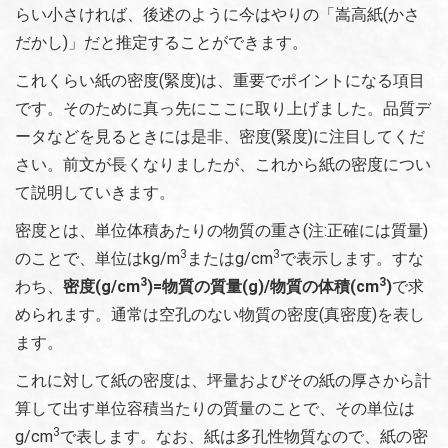
らい小さければ、後述のように今はやりの「嵩高紙(かさ
だかし)」だと推定することができます。
これくらい紙の密度(緊度)は、重要でポイントになる項目
です。そのために真っ先にここに取り上げました。品質デ
ータなどを見るときには是非、密度(緊度)に注目してくだ
さい。前文が長くなりましたが、これから紙の密度につい
て説明していきます。
密度とは、単位体積あたりの物質の重さ(注:正確には質量)
3
3
のことで、単位はkg/m
またはg/cm
で表示します。すな
3
3
わち、
密度(g/cm
)=物質の質量(g)/物質の体積(cm
)
で求
められます。通常は空孔のない物質の密度(真密度)を表し
ます。
これに対して紙の密度は、坪量およびその紙の厚さから計
算して出す単位容積当たりの質量のことで、その単位は
3
g/cm
で表します。なお、紙は多孔性物質なので、紙の密