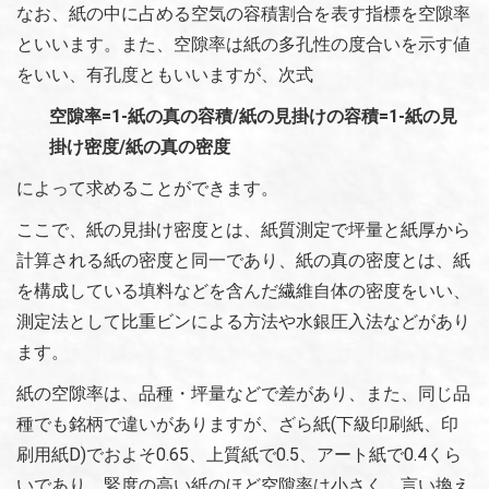
なお、紙の中に占める空気の容積割合を表す指標を空隙率
といいます。また、空隙率は紙の多孔性の度合いを示す値
をいい、有孔度ともいいますが、次式
空隙率=1-紙の真の容積/紙の見掛けの容積=1-紙の見
掛け密度/紙の真の密度
によって求めることができます。
ここで、紙の見掛け密度とは、紙質測定で坪量と紙厚から
計算される紙の密度と同一であり、紙の真の密度とは、紙
を構成している填料などを含んだ繊維自体の密度をいい、
測定法として比重ビンによる方法や水銀圧入法などがあり
ます。
紙の空隙率は、品種・坪量などで差があり、また、同じ品
種でも銘柄で違いがありますが、ざら紙(下級印刷紙、印
刷用紙D)でおよそ0.65、上質紙で0.5、アート紙で0.4くら
いであり、緊度の高い紙のほど空隙率は小さく、言い換え