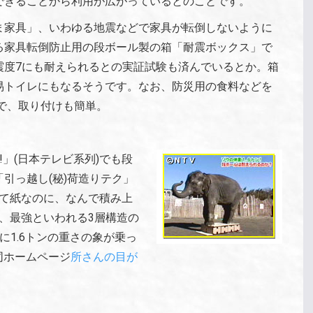
できることから利用が広がっているとのことです。
ま家具」、いわゆる地震などで家具が転倒しないように
る家具転倒防止用の段ボール製の箱「耐震ボックス」で
震度7にも耐えられるとの実証試験も済んでいるとか。箱
易トイレにもなるそうです。なお、防災用の食料などを
円で、取り付けも簡単。
」(日本テレビ系列)でも段
引っ越し(秘)荷造りテク」
ールって紙なのに、なんで積み上
、最強といわれる3層構造の
に1.6トンの重さの象が乗っ
同ホームページ
所さんの目が