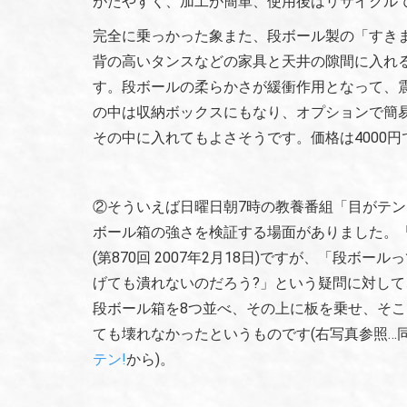
がたやすく、加工が簡単、使用後はリサイクル
完全に乗っかった象また、段ボール製の「すき
背の高いタンスなどの家具と天井の隙間に入れ
す。段ボールの柔らかさが緩衝作用となって、
の中は収納ボックスにもなり、オプションで簡
その中に入れてもよさそうです。価格は4000
②そういえば日曜日朝7時の教養番組「目がテン!
ボール箱の強さを検証する場面がありました。「
(第870回 2007年2月18日)ですが、「段ボ
げても潰れないのだろう?」という疑問に対して
段ボール箱を8つ並べ、その上に板を乗せ、そこ
ても壊れなかったというものです(右写真参照…
テン!
から)。