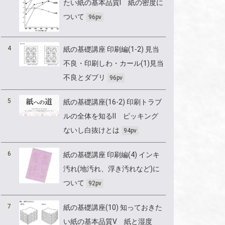
たい紙の基本品質Ⅰ 紙の密度に
ついて
96pv
4
紙の基礎講座 印刷編(1-2) 見当
不良・印刷しわ・カール(1)見当
不良とダブリ
96pv
5
紙の基礎講座(16-2) 印刷トラブ
ルの全体を知るⅡ ピッキング
ないし白抜けとは
94pv
6
紙の基礎講座 印刷編(4) インキ
汚れ(地汚れ、浮き汚れなど)に
ついて
92pv
7
紙の基礎講座(10) 知っておきた
い紙の基本品質Ⅴ 紙と湿度