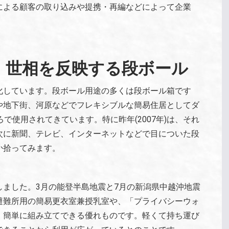
による顧客の取り込みや提携・再編などによって企業
、世相を反映する段ボール
化しています。段ボール用途の多くは段ボール箱です
や地下街、河原などでフレキシブルな簡易住居としてダ
ろで使用されてきています。特に昨年(2007年)は、それ
次に新聞、テレビ、インターネットなどで目についた段
か拾ってみます。
ました。3月の能登半島地震と7月の新潟県中越沖地震
避難所用の簡易更衣室兼授乳室や、「プライバシーウォ
。簡単に組み立てできる優れものです。軽くて持ち運び