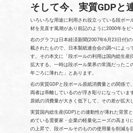
そして今、実質GDPと
いろいろな用途に利用され役立っている段ボー
材を見直す風潮があり前記のように2000年を
右のグラフは日本経済新聞(2007年6月23日付
載されたもので、日本製紙連合会の調べによっ
す。その本文に「段ボールの利用は国内総生産(G
拡大する。一時は段ボール業界の常識だったこの
年ごろに薄れた」とあります。
右の実質GDPと段ボール原紙消費量との関係で、
両者は乖離しているのが浮き彫りになっていま
原紙の消費量が大きく低下して、その差が拡大
実質国内総生産(GDP)との連動性が薄れた背
めている需要家・企業の軽量化ニーズの高まり
の上昇で、段ボールそのものの使用量を削減を目