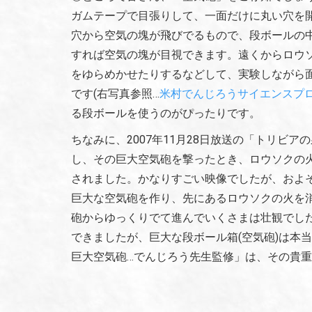
ガムテープで目張りして、一面だけに丸い穴を
穴から空気の塊が飛びでるもので、段ボールの
すれば空気の塊が目視できます。遠くからロウ
をゆらめかせたりするなどして、実験しながら
です(右写真参照…
米村でんじろうサイエンスプ
る段ボールを使うのがぴったりです。
ちなみに、2007年11月28日放送の「トリビ
し、その巨大空気砲を撃ったとき、ロウソクの
されました。かなりすごい映像でしたが、およそ
巨大な空気砲を作り、先にあるロウソクの火を
砲からゆっくりでて進んでいくさまは壮観でした
できましたが、巨大な段ボール箱(空気砲)は本当に
巨大空気砲…でんじろう先生監修」は、その貴