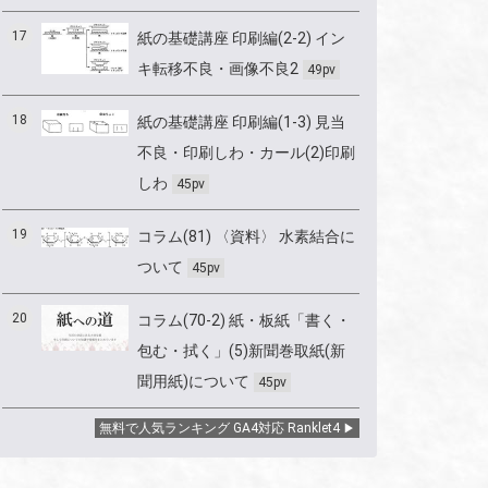
17
紙の基礎講座 印刷編(2-2) イン
キ転移不良・画像不良2
49pv
18
紙の基礎講座 印刷編(1-3) 見当
不良・印刷しわ・カール(2)印刷
しわ
45pv
19
コラム(81) 〈資料〉 水素結合に
ついて
45pv
20
コラム(70-2) 紙・板紙「書く・
包む・拭く」(5)新聞巻取紙(新
聞用紙)について
45pv
無料で人気ランキング GA4対応 Ranklet4