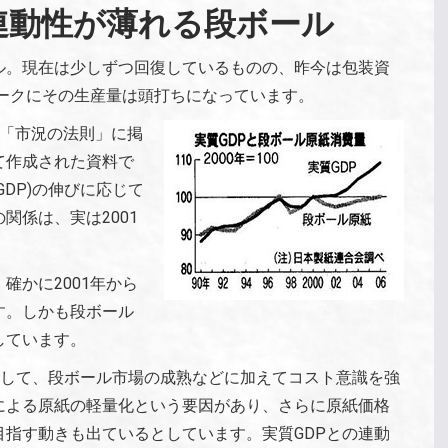
連動性が薄れる段ボール
ル。現在は少しずつ回復しているものの、昨今は包装資
ピークにその生産量は頭打ちになっています。
)の「市況の法則」に掲
て作成された資料で
DP)の伸びに応じて
関係は、実は2001
確かに2001年から
す。しかも段ボール
しています。
景として、段ボール市場の成熟などに加えてコスト意識を強
による原紙の軽量化という要因があり、さらに原紙価格
指す動きも出ているとしています。実質GDPとの連動