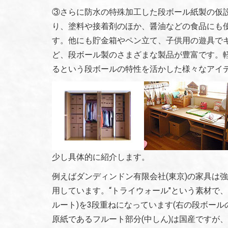
③さらに防水の特殊加工した段ボール紙製の仮
り、塗料や接着剤のほか、醤油などの食品にも使
す。他にも貯金箱やペン立て、子供用の遊具でキ
ど、段ボール製のさまざまな製品が豊富です。
るという段ボールの特性を活かした様々なアイ
少し具体的に紹介します。
例えばダンディンドン有限会社(東京)の家具は
用しています。“トライウォール"という素材で
ルート)を3段重ねになっています(右の段ボール
原紙であるフルート部分(中しん)は国産ですが