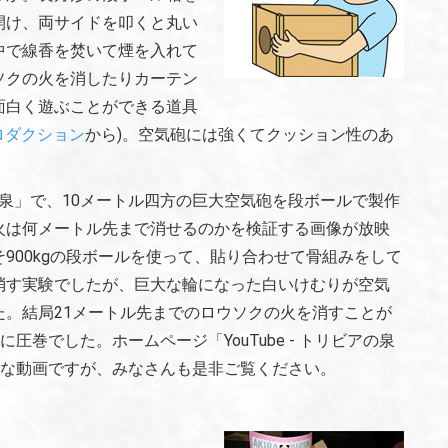
開け、両サイドを叩くと丸い
中で線香を焚いて煙を入れて
ソクの火を消したりカーテン
面白く遊ぶことができる道具
ロダクション
から)。空気砲には強くてクッション性のあ
アの泉」で、10メートル四方の巨大空気砲を段ボールで製作
火は何メートル先まで消せるのかを検証する画像が放映
900kgの段ボールを使って、貼り合わせて骨組みをして
消す実験でしたが、巨大な輪になった白いけむりが空気
。結局21メートル先までのロウソクの火を消すことが
圧巻でした。ホームページ「YouTube - トリビアの泉
重な動画ですが、みなさんも是非ご覧ください。