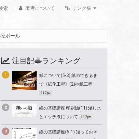
検索
著者について
リンク集
る段ボール
注目記事ランキング
1
紙について(5-3) 紙のできるま
で《紙化工程》(2)抄紙工程
217pv
2
紙の基礎講座 印刷編(11) 湿し水
とエッチ液について
112pv
3
紙の基礎講座(6-1) 知っておき