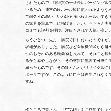
されたもので、繊維質の一番長いバージンパルプ
いるため、通常の段ボール箱に使われるような
で耐久性の高い、いわゆる強化段ボールができ
の家具を写真で上に掲げましたが、もちろん実
コミでも評判を呼び、注目もされて人気が高いと
もうひとつ。先月、病院で目に付いたのですが、
容器がありました。病院など医療機関等から排
性のおそれのある廃棄物を入れて、それごと焼却
るかと感心しながら、その材質に無害で可燃性
思ったものです。そのほとんどがリサイクルさ
ボールですが、このように自らは再生されなく
すね。
④ところで皆さん、「空気砲」をご存知でしょ