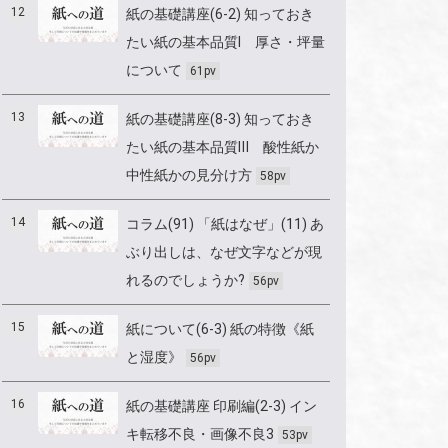
12
紙の基礎講座(6-2) 知っておき
たい紙の基本品質Ⅰ 厚さ・坪量
について
61pv
13
紙の基礎講座(8-3) 知っておき
たい紙の基本品質Ⅲ 酸性紙か
中性紙かの見分け方
58pv
14
コラム(91) 「紙はなぜ」(11) あ
ぶり出しは、なぜ文字などが現
れるのでしょうか?
56pv
15
紙について(6-3) 紙の特徴《紙
と湿度》
56pv
16
紙の基礎講座 印刷編(2-3) イン
キ転移不良・画像不良3
53pv