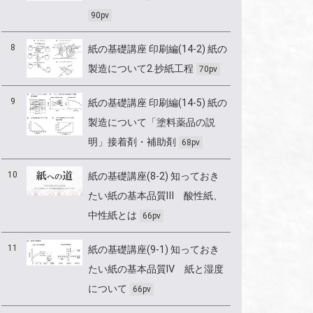
90pv
8
紙の基礎講座 印刷編(14-2) 紙の
製造について2.抄紙工程
70pv
9
紙の基礎講座 印刷編(14-5) 紙の
製造について「塗料薬品の説
明」接着剤・補助剤
68pv
10
紙の基礎講座(8-2) 知っておき
たい紙の基本品質Ⅲ 酸性紙、
中性紙とは
66pv
11
紙の基礎講座(9-1) 知っておき
たい紙の基本品質Ⅳ 紙と湿度
について
66pv