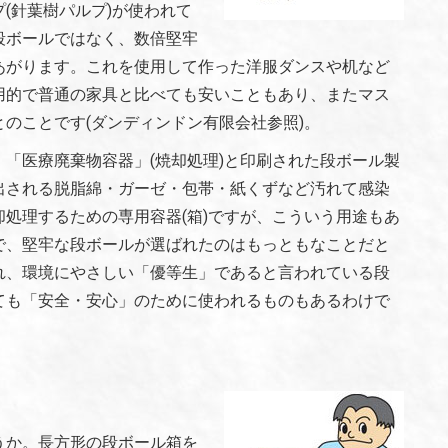
(針葉樹パルプ)が使われて
段ボールではなく、数倍堅牢
あがります。これを使用して作った洋服ダンスや机など
用的で普通の家具と比べても安いこともあり、またマス
のことです(ダンディンドン有限会社参照)。
「医療廃棄物容器」(焼却処理)と印刷された段ボール製
出される脱脂綿・ガーゼ・包帯・紙くずなど汚れて感染
処理するための専用容器(箱)ですが、こういう用途もあ
で、堅牢な段ボールが選ばれたのはもっともなことだと
れ、環境にやさしい「優等生」であると言われている段
ても「安全・安心」のために使われるものもあるわけで
うか。長方形の段ボール箱を