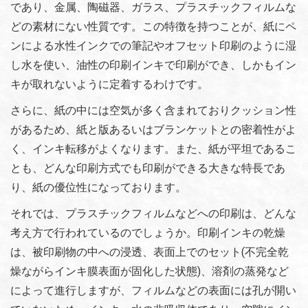
であり、金属、陶磁器、ガラス、プラスチックフィルムな
どの素材にない性質です。この特徴を持つことが、紙にペ
ンによる水性インクでの筆記やオフセット印刷のように湿
し水を使い、油性の印刷インキで印刷ができ、しかもイン
キが取れないように定着するわけです。
さらに、紙の中には空気が多く含まれておりクッション性
があるため、紙と版あるいはブランケットとの密着性がよ
く、インキ転移がよくなります。また、紙が平坦であるこ
とも、どんな印刷方式でも印刷ができる大きな特長であ
り、紙の優位性になっております。
それでは、プラスチックフィルムなどへの印刷は、どんな
考え方で行われているのでしょうか。印刷インキの乾燥
は、被印刷物の中への浸透、表面上でのセット(不完全乾
燥ながらインキ膜表面が固化した状態)、溶剤の蒸発など
によって進行しますが、フィルムなどの表面には孔が開い