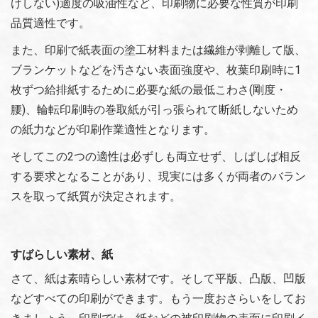
けしない)適度の吸油性など、印刷物に必要な性質が印刷
品質適性です。
また、印刷で紙表面の塗工材料または繊維が剥離して版、
ブランケットなどを汚さない表面強度や、枚葉印刷時に1
枚ずつ給排紙するために必要な紙の最低こわさ(剛度・
腰)、輪転印刷時の巻取紙が引っ張られて断紙しないため
の紙力などが印刷作業適性となります。
そしてこの2つの適性は必ずしも両立せず、しばしば相反
する要求となることがあり、現実には多くが両者のバラン
スを取って紙質が決定されます。
すばらしい素材、紙
さて、紙は素晴らしい素材です。そして平版、凸版、凹版
などすべての印刷ができます。もう一度おさらいをしてお