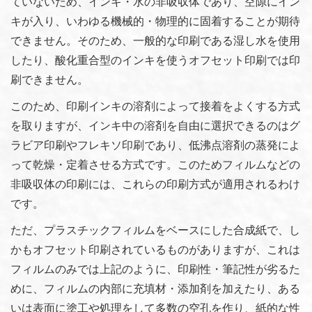
ていないため、インキ・水の非吸収体であり、空隙にイン
キが入り、いわゆる機械的・物理的に固着することが期待
できません。そのため、一般的な印刷である湿し水を使用
したり、酸化重合型のインキを使うオフセット印刷では印
刷できません。
このため、印刷インキの溶剤によって接着をよくする方式
を取りますが、インキ中の溶剤を自由に選択できるのはグ
ラビア印刷やフレキソ印刷であり、低沸点溶剤の蒸発によ
って乾燥・定着させる方式です。このためフィルムなどの
非吸収体の印刷には、これらの印刷方式が適用されるわけ
です。
ただ、プラスチックフィルムをベースにした合成紙で、し
かもオフセット印刷されているものがありますが、これは
フィルムのみでは上記のように、印刷性・筆記性が劣るた
めに、フィルムの内部に充填材・添加剤を加えたり、ある
いは表面に塗工や処理をして多数の空孔を作り、紙的な性