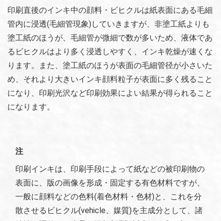
印刷直後のインキ中の顔料・ビヒクルは紙表面にある毛細
管内に浸透(毛細管現象)していきますが、非塗工紙よりも
塗工紙のほうが、毛細管が微細で数が多いため、液体であ
るビヒクルはより多く浸透しやすく、インキ乾燥が速くな
ります。また、塗工紙のほうが表面の毛細管径が小さいた
め、それより大きいインキ顔料粒子が表面に多く残ること
になり、印刷光沢など印刷効果によい結果が得られること
になります。
注
印刷インキは、印刷手段によって紙などの被印刷物の
表面に、版の画像を形成・固定する有色材料ですが、
一般に顔料などの色料(着色材料・色材)と、これを分
散させるビヒクル(vehicle、媒質)を主成分として、諸