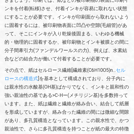
きましょう。印刷では、紙などの被印刷物の表面に印刷イ
ンキを付着(転移)させ、付着インキが容易に取れない状態
にすることが必要です。インキが印刷面から取れないよう
に固着するには、被印刷物表面に凹凸や空隙(毛細管)があ
って、そこにインキが入り乾燥後固まる、いわゆる機械
的・物理的に固着するか、被印刷物とインキ被膜との間に
分子間牽引力(ファンデルワールスの力)、例えば、水素結
合などの結合力が働いて付着することが必要です。
その点で、紙はセルロース繊維[繊維素(C6H10O5)n…
セル
ロースの構造式
]を基本として構成されており、分子内に
は親水性の水酸基(OH基)ばかりでなく、インキと親和性の
強い親油性の基である>C-Hー(メチリジン基)を多数持って
います。また、紙は繊維と繊維が絡み合い、結合して紙層
を形成していますが、絡み合った繊維の間には微細な間隙
があり、多孔質構造となっています。この親水性で、かつ
親油性で、さらに多孔質構造を持つことが紙の最大の特徴