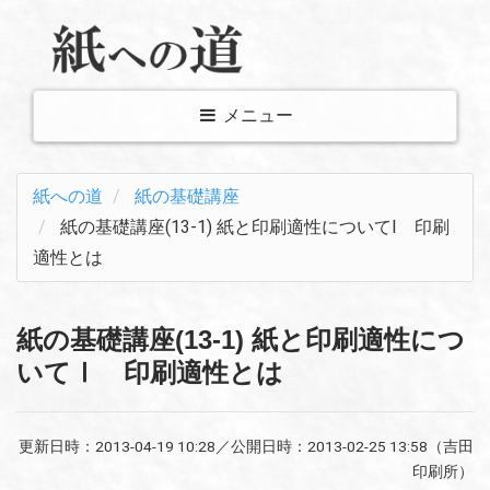
メ
メニュー
ニ
ュ
紙への道
紙の基礎講座
ー
紙の基礎講座(13-1) 紙と印刷適性についてⅠ 印刷
表
適性とは
示
切
り
紙の基礎講座(13-1) 紙と印刷適性につ
替
いてⅠ 印刷適性とは
え
更新日時：
2013-04-19 10:28
／公開日時：
2013-02-25 13:58
（吉田
印刷所）