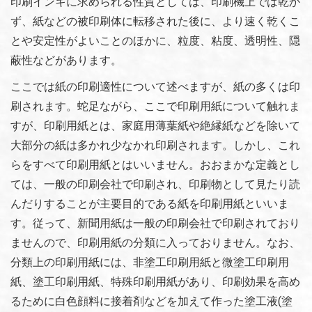
印刷インキに求められる性質としては、印刷機上では乾か
ず、紙などの被印刷体に転移された後に、より速く乾くこ
とや安定性がよいことのほかに、粒度、粘度、透明性、隠
蔽性などがあります。
ここでは紙の印刷適性について述べますが、紙の多くは印
刷されます。蛇足ながら、ここで印刷用紙について触れま
すが、印刷用紙とは、家庭用薄葉紙や絶縁紙などを除いて
大部分の紙は多かれ少なかれ印刷されます。しかし、これ
らをすべて印刷用紙とはいいません。おおまかな定義とし
ては、一般の印刷会社で印刷され、印刷物として見たり読
んだりすることが主要目的である紙を印刷用紙といいま
す。従って、新聞用紙は一般の印刷会社で印刷されており
ませんので、印刷用紙の分類に入っておりません。なお、
分類上の印刷用紙には、非塗工印刷用紙と微塗工印刷用
紙、塗工印刷用紙、特殊印刷用紙があり、印刷効果を高め
るために白色顔料に接着剤などを加えて作った塗工液(塗