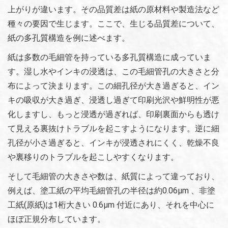
上がりが違います。その品質差は紙の原材料や製造法など
種々の要因で生じます。ここで、生じる品質差について、
紙の多孔質構造を例に述べます。
紙は多数の毛細管を持っている多孔質構造に成っていま
す。湿し水やインキの浸透は、この毛細管孔の大きさと分
布によって決まります。この細孔径が大き過ぎると、イン
キの吸収が大き過ぎ、浸透し過ぎて印刷光沢や鮮明性が悪
化しますし、もっと浸透が過ぎれば、印刷裏面からも透け
て見える裏抜けトラブルを起こすようになります。逆に細
孔径が小さ過ぎると、インキが浸透されにくく、乾燥不良
や裏移りのトラブルを起こしやすくなります。
そして毛細管の大きさや数は、紙質によって違っており、
例えば、塗工紙の平均毛細管孔の半径は約0.06μm 、非塗
工紙(原紙)は1桁大きい 0.6μm 付近にあり、それを中心に
ほぼ正規分布しています。