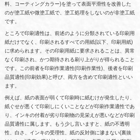
料、コーティングカラー)を塗って表面平滑性を改善した
のが塗工紙や微塗工紙で、塗工処理をしないのが非塗工紙
です。
ところで印刷適性は、前述のように分類されている印刷用
紙だけでなく、印刷されるすべての用紙(以下、印刷用紙)
に求められます。その印刷用紙に要求されることは、異常
なく印刷され、かつ期待される刷り上がりが得られること
です。この前者を印刷作業適性(印刷作業性)、後者を印刷
品質適性(印刷効果)と呼び、両方を含めて印刷適性といい
ます。
例えば、紙の表面が弱くて印刷時に紙むけが発生したり、
紙ぐせが悪くて印刷しにくいことなどが印刷作業適性であ
り、インキの付着が劣り印刷物の見栄えが悪いなどが印刷
品質適性に属します。もう少し言いますと、紙の不透明
性、白さ、インキの受理性、紙の反対側に滲まない(裏抜