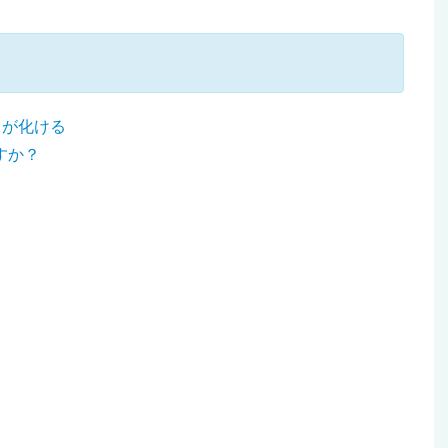
0）が化ける
すか？