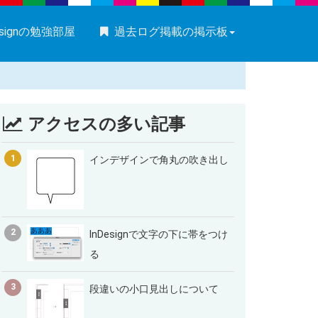
esignの勉強部屋
過去ログ掲載の掲示板
アクセスの多い記事
1
インデザインで角丸の吹き出し
2
InDesignで文字の下に帯をつけ
る
3
段違いの小口見出しについて