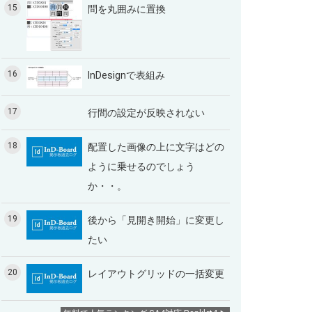
15
問を丸囲みに置換
16
InDesignで表組み
17
行間の設定が反映されない
18
配置した画像の上に文字はどの
ように乗せるのでしょう
か・・。
19
後から「見開き開始」に変更し
たい
20
レイアウトグリッドの一括変更