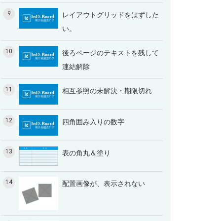
9
レイアウトグリッドをはずした
い。
10
後ろページのテキストを残して
連結解除
11
相互参照の未解決・期限切れ
12
四角囲み入りの数字
13
表の角丸＆塗り
14
配置画像が、表示されない