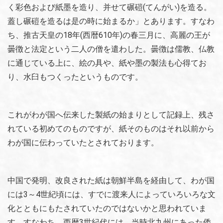
く彩色および紙墨を造り、并せて碾磑(てんがい)を造る。
蓋し碾磑を造るは是の時に始まるか」とあります。すなわ
ち、推古天皇の18年(西暦610年)の春三月に、高麗の王が
曇徴と法定という二人の僧を遣わした。曇徴は儒教、仏教
に通じている上に、絵の具や、紙や墨の製法も心得てお
り、水臼もつくったというものです。
これがわが国へ伝来した製紙の始まりとして記録上、残さ
れている初めてのものですが、紙そのものはそれ以前から
わが国に伝わっていたとされております。
中国で発明、改良された紙は朝鮮半島を経由して、わが国
には3～4世紀頃には、すでに渡来人によっていろいろな文
化とともにもたされていたのではないかと思われていま
す。すなわち、西暦3世紀代には、当時北九州にあった倭