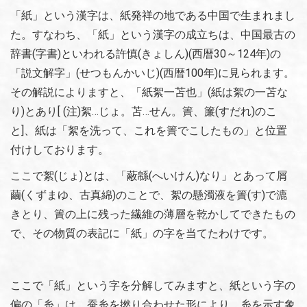
「紙」という漢字は、紙発祥の地である中国で生まれまし
た。すなわち、「紙」という漢字の成立ちは、中国最古の
辞書(字書)といわれる許慎(きょしん)(西暦30～124年)の
「説文解字」(せつもんかいじ)(西暦100年)に見られます。
その解説によりますと、「紙絮一苫也」(紙は絮の一苫な
り)とあり[ (注)絮…じょ。苫…せん。簀、簾(すだれ)のこ
と]、紙は「絮を洗って、これを簀でこしたもの」と位置
付けしております。
ここで絮(じょ)とは、「蔽緜(へいけん)なり」とあって屑
繭(くずまゆ、古真綿)のことで、絮の懸濁液を簀(す)で漉
きとり、簀の上に残った繊維の薄層を乾かしてできたもの
で、その物質の表記に「紙」の字を当てたわけです。
ここで「紙」という字を分解してみますと、紙という字の
偏の「糸」は、蚕糸を撚り合わせた形により、糸を示す象