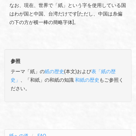
なお、現在、世界で「紙」という字を使用している国
はわが国と中国、台湾だけです[ただし、中国は糸偏
の下の方が横一棒の簡略字体]。
参照
テーマ「紙」の
紙の歴史
(本文)および
表「紙の歴
史」
、「和紙」の和紙の知識
和紙の歴史
もご参照く
ださい。
紙への道
FAQ