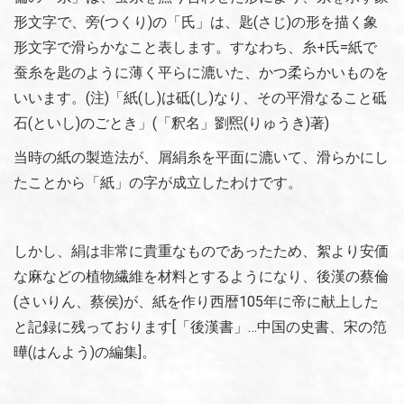
形文字で、旁(つくり)の「氏」は、匙(さじ)の形を描く象
形文字で滑らかなこと表します。すなわち、糸+氏=紙で
蚕糸を匙のように薄く平らに漉いた、かつ柔らかいものを
いいます。(注)「紙(し)は砥(し)なり、その平滑なること砥
石(といし)のごとき」(「釈名」劉煕(りゅうき)著)
当時の紙の製造法が、屑絹糸を平面に漉いて、滑らかにし
たことから「紙」の字が成立したわけです。
しかし、絹は非常に貴重なものであったため、絮より安価
な麻などの植物繊維を材料とするようになり、後漢の蔡倫
(さいりん、蔡侯)が、紙を作り西暦105年に帝に献上した
と記録に残っております[「後漢書」…中国の史書、宋の笵
曄(はんよう)の編集]。