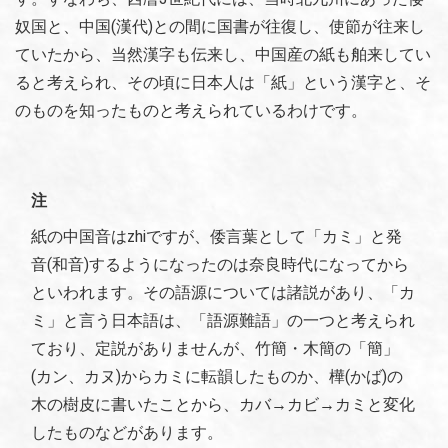
奴国と、中国(漢代)との間に国書が往復し、使節が往来し
ていたから、当然漢字も伝来し、中国産の紙も舶来してい
ると考えられ、その頃に日本人は「紙」という漢字と、そ
のものを知ったものと考えられているわけです。
注
紙の中国音はzhiですが、倭言葉として「カミ」と発
音(和音)するようになったのは奈良時代になってから
といわれます。その語源については諸説があり、「カ
ミ」と言う日本語は、「語源難語」の一つと考えられ
ており、定説がありませんが、竹簡・木簡の「簡」
(カン、カヌ)からカミに転韻したものか、樺(かば)の
木の樹皮に書いたことから、カバ→カビ→カミと変化
したものなどがあります。