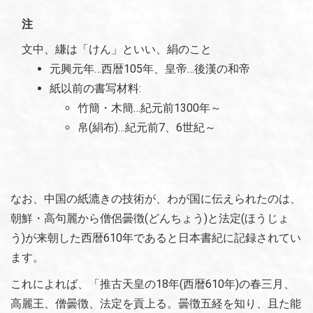
注
文中、縑は「けん」といい、絹のこと
元興元年…西暦105年、皇帝…後漢の和帝
紙以前の書写材料:
竹簡・木簡…紀元前1300年～
帛(絹布)…紀元前7、6世紀～
なお、中国の紙漉きの技術が、わが国に伝えられたのは、
朝鮮・高句麗から僧侶曇徴(どんちょう)と法定(ほうじょ
う)が来朝した西暦610年であると日本書紀に記録されてい
ます。
これによれば、「推古天皇の18年(西暦610年)の春三月、
高麗王、僧曇徴、法定を貢上る。曇徴五経を知り、且た能