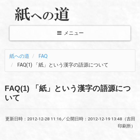
メ
メニュー
ニ
ュ
紙への道
FAQ
ー
FAQ(1) 「紙」という漢字の語源について
表
示
切
FAQ(1) 「紙」という漢字の語源につ
り
いて
替
え
更新日時：
2012-12-28 11:16
／公開日時：
2012-12-19 13:48
（吉田
印刷所）