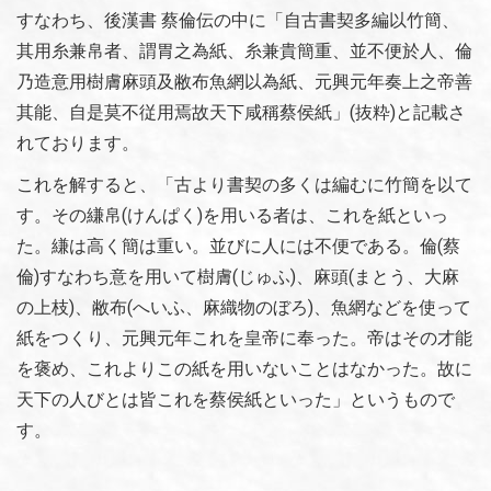
すなわち、後漢書 蔡倫伝の中に「自古書契多編以竹簡、
其用糸兼帛者、謂胃之為紙、糸兼貴簡重、並不便於人、倫
乃造意用樹膚麻頭及敝布魚網以為紙、元興元年奏上之帝善
其能、自是莫不従用焉故天下咸稱蔡侯紙」(抜粋)と記載さ
れております。
これを解すると、「古より書契の多くは編むに竹簡を以て
す。その縑帛(けんぱく)を用いる者は、これを紙といっ
た。縑は高く簡は重い。並びに人には不便である。倫(蔡
倫)すなわち意を用いて樹膚(じゅふ)、麻頭(まとう、大麻
の上枝)、敝布(へいふ、麻織物のぼろ)、魚網などを使って
紙をつくり、元興元年これを皇帝に奉った。帝はその才能
を褒め、これよりこの紙を用いないことはなかった。故に
天下の人びとは皆これを蔡侯紙といった」というもので
す。