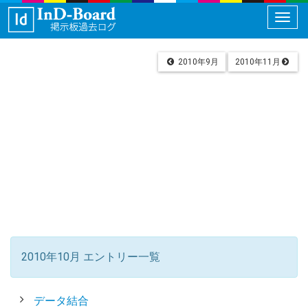
メ
ニ
ュ
 2010年9月
2010年11月
ー
切
り
替
え
2010年10月 エントリー一覧
データ結合