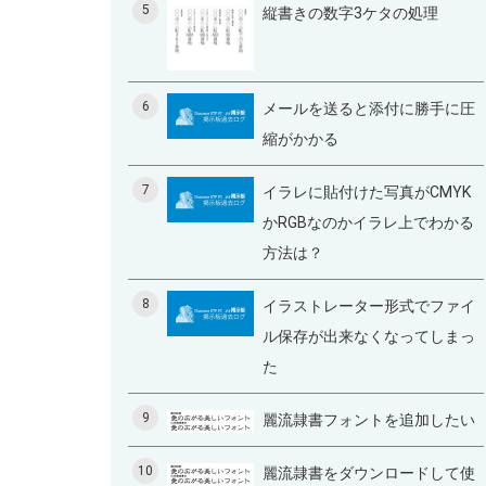
5
縦書きの数字3ケタの処理
6
メールを送ると添付に勝手に圧
縮がかかる
7
イラレに貼付けた写真がCMYK
かRGBなのかイラレ上でわかる
方法は？
8
イラストレーター形式でファイ
ル保存が出来なくなってしまっ
た
9
麗流隷書フォントを追加したい
10
麗流隷書をダウンロードして使