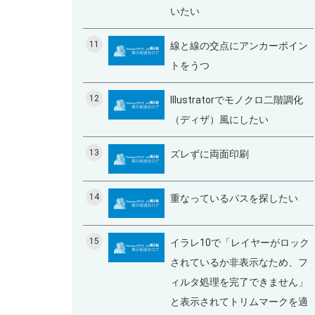
いたい
11
線と線の交点にアンカーポイン
トをうつ
12
Illustratorでモノクロ二階調化
（ディザ）風にしたい
13
ズレずに両面印刷
14
重なっているパスを探したい
15
イラレ10で「レイヤーがロック
されているか非表示なため、フ
ィルタ処理を完了できません」
と表示されてトリムマークを適